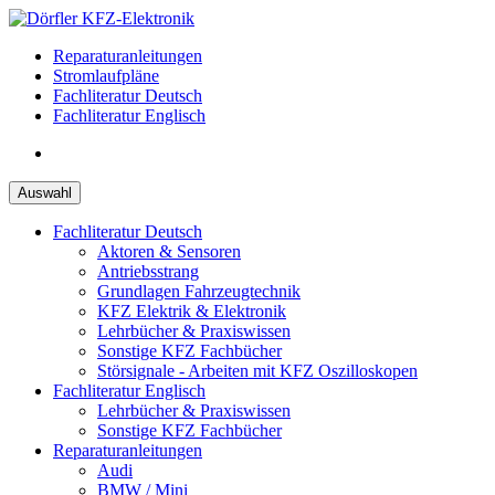
Zum
Inhalt
Reparaturanleitungen
springen
Stromlaufpläne
Fachliteratur Deutsch
Fachliteratur Englisch
Auswahl
Fachliteratur Deutsch
Aktoren & Sensoren
Antriebsstrang
Grundlagen Fahrzeugtechnik
KFZ Elektrik & Elektronik
Lehrbücher & Praxiswissen
Sonstige KFZ Fachbücher
Störsignale - Arbeiten mit KFZ Oszilloskopen
Fachliteratur Englisch
Lehrbücher & Praxiswissen
Sonstige KFZ Fachbücher
Reparaturanleitungen
Audi
BMW / Mini