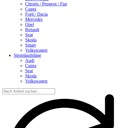
Citroën / Peugeot / Fiat
Cupra
Ford / Dacia
Mercedes
Opel
Renault
Seat
Skoda
Smart
Volkswagen
Stromlaufpläne
Audi
Cupra
Seat
Skoda
Volkswagen