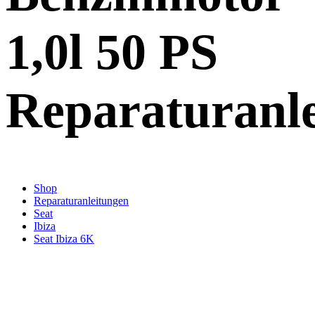
1,0l 50 PS
Reparaturanl
Shop
Reparaturanleitungen
Seat
Ibiza
Seat Ibiza 6K