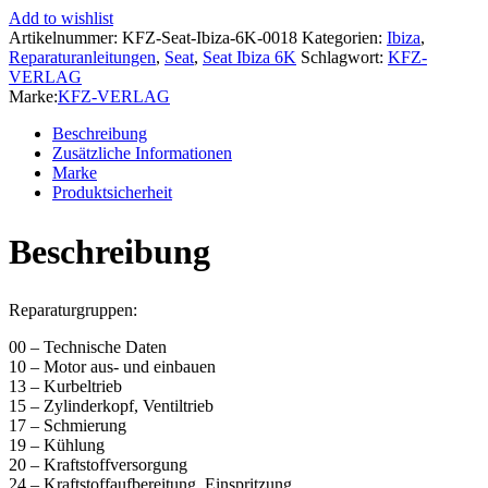
6K
Add to wishlist
1999-
Artikelnummer:
KFZ-Seat-Ibiza-6K-0018
Kategorien:
Ibiza
,
2002
Reparaturanleitungen
,
Seat
,
Seat Ibiza 6K
Schlagwort:
KFZ-
4-
VERLAG
Zyl.
Marke:
KFZ-VERLAG
Benzinmotor
1,0l
Beschreibung
50
Zusätzliche Informationen
PS
Marke
Reparaturanleitung
Produktsicherheit
Menge
Beschreibung
Reparaturgruppen:
00 – Technische Daten
10 – Motor aus- und einbauen
13 – Kurbeltrieb
15 – Zylinderkopf, Ventiltrieb
17 – Schmierung
19 – Kühlung
20 – Kraftstoffversorgung
24 – Kraftstoffaufbereitung, Einspritzung