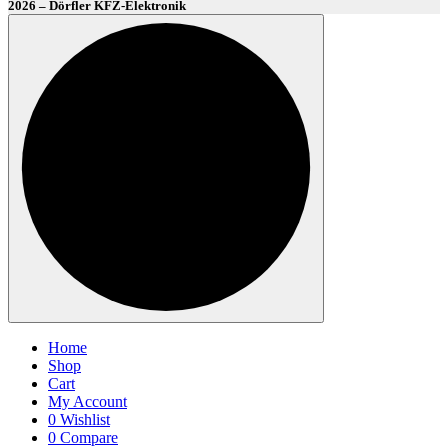
2026 – Dörfler KFZ-Elektronik
Home
Shop
Cart
My Account
0
Wishlist
0
Compare