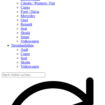
Citroën / Peugeot / Fiat
Cupra
Ford / Dacia
Mercedes
Opel
Renault
Seat
Skoda
Smart
Volkswagen
Stromlaufpläne
Audi
Cupra
Seat
Skoda
Volkswagen