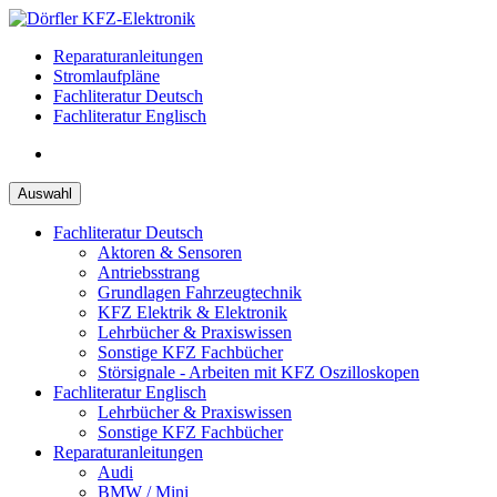
Zum
Inhalt
Reparaturanleitungen
springen
Stromlaufpläne
Fachliteratur Deutsch
Fachliteratur Englisch
Auswahl
Fachliteratur Deutsch
Aktoren & Sensoren
Antriebsstrang
Grundlagen Fahrzeugtechnik
KFZ Elektrik & Elektronik
Lehrbücher & Praxiswissen
Sonstige KFZ Fachbücher
Störsignale - Arbeiten mit KFZ Oszilloskopen
Fachliteratur Englisch
Lehrbücher & Praxiswissen
Sonstige KFZ Fachbücher
Reparaturanleitungen
Audi
BMW / Mini