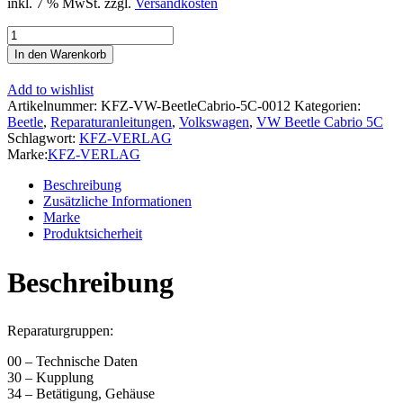
inkl. 7 % MwSt.
zzgl.
Versandkosten
VW
Beetle
In den Warenkorb
Cabrio
Typ
Add to wishlist
5C
Artikelnummer:
KFZ-VW-BeetleCabrio-5C-0012
Kategorien:
2011-
Beetle
,
Reparaturanleitungen
,
Volkswagen
,
VW Beetle Cabrio 5C
2016
Schlagwort:
KFZ-VERLAG
5
Marke:
KFZ-VERLAG
Gang
Schaltgetriebe
Beschreibung
0A4
Zusätzliche Informationen
Reparaturanleitung
Marke
Menge
Produktsicherheit
Beschreibung
Reparaturgruppen:
00 – Technische Daten
30 – Kupplung
34 – Betätigung, Gehäuse