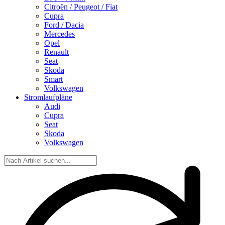
Citroën / Peugeot / Fiat
Cupra
Ford / Dacia
Mercedes
Opel
Renault
Seat
Skoda
Smart
Volkswagen
Stromlaufpläne
Audi
Cupra
Seat
Skoda
Volkswagen