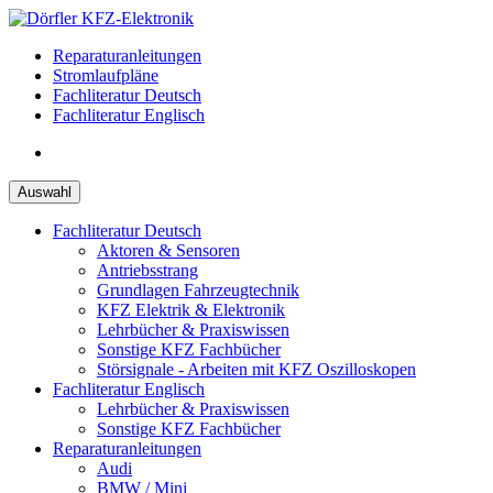
Zum
Inhalt
Reparaturanleitungen
springen
Stromlaufpläne
Fachliteratur Deutsch
Fachliteratur Englisch
Auswahl
Fachliteratur Deutsch
Aktoren & Sensoren
Antriebsstrang
Grundlagen Fahrzeugtechnik
KFZ Elektrik & Elektronik
Lehrbücher & Praxiswissen
Sonstige KFZ Fachbücher
Störsignale - Arbeiten mit KFZ Oszilloskopen
Fachliteratur Englisch
Lehrbücher & Praxiswissen
Sonstige KFZ Fachbücher
Reparaturanleitungen
Audi
BMW / Mini