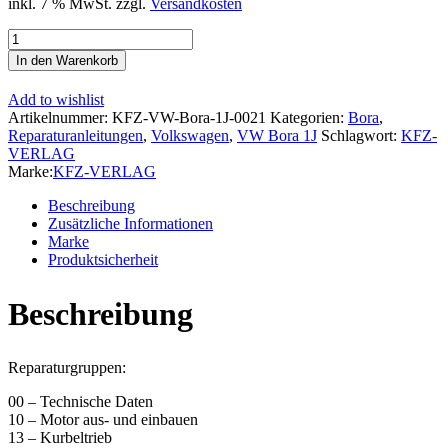
inkl. 7 % MwSt.
zzgl.
Versandkosten
VW
Bora
In den Warenkorb
Typ
1J
Add to wishlist
1998-
Artikelnummer:
KFZ-VW-Bora-1J-0021
Kategorien:
Bora
,
2005
Reparaturanleitungen
,
Volkswagen
,
VW Bora 1J
Schlagwort:
KFZ-
4-
VERLAG
Zyl.
Marke:
KFZ-VERLAG
Benzinmotor
1,8l
Beschreibung
125-
Zusätzliche Informationen
180
Marke
PS
Produktsicherheit
Reparaturanleitung
Menge
Beschreibung
Reparaturgruppen:
00 – Technische Daten
10 – Motor aus- und einbauen
13 – Kurbeltrieb