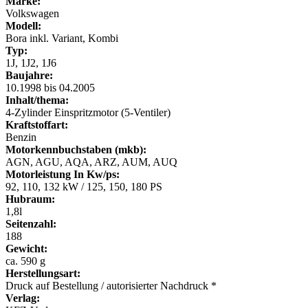
Marke:
Volkswagen
Modell:
Bora inkl. Variant, Kombi
Typ:
1J, 1J2, 1J6
Baujahre:
10.1998 bis 04.2005
Inhalt/thema:
4-Zylinder Einspritzmotor (5-Ventiler)
Kraftstoffart:
Benzin
Motorkennbuchstaben (mkb):
AGN, AGU, AQA, ARZ, AUM, AUQ
Motorleistung In Kw/ps:
92, 110, 132 kW / 125, 150, 180 PS
Hubraum:
1,8l
Seitenzahl:
188
Gewicht:
ca. 590 g
Herstellungsart:
Druck auf Bestellung / autorisierter Nachdruck *
Verlag: