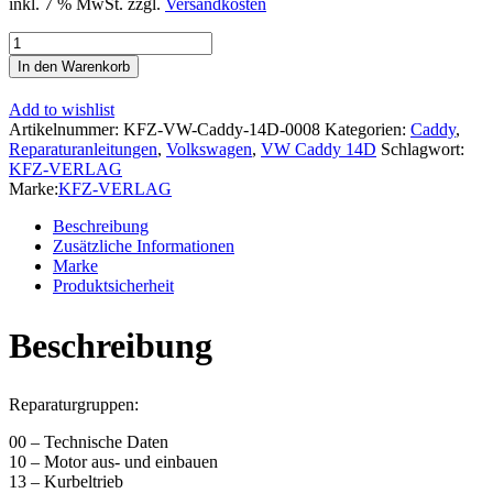
inkl. 7 % MwSt.
zzgl.
Versandkosten
VW
Caddy
In den Warenkorb
14D
1983-
Add to wishlist
1995
Artikelnummer:
KFZ-VW-Caddy-14D-0008
Kategorien:
Caddy
,
4-
Reparaturanleitungen
,
Volkswagen
,
VW Caddy 14D
Schlagwort:
Zyl.
KFZ-VERLAG
Dieselmotor
Marke:
KFZ-VERLAG
Mechanik
50-
Beschreibung
70
Zusätzliche Informationen
PS
Marke
Reparaturanleitung
Produktsicherheit
Menge
Beschreibung
Reparaturgruppen:
00 – Technische Daten
10 – Motor aus- und einbauen
13 – Kurbeltrieb