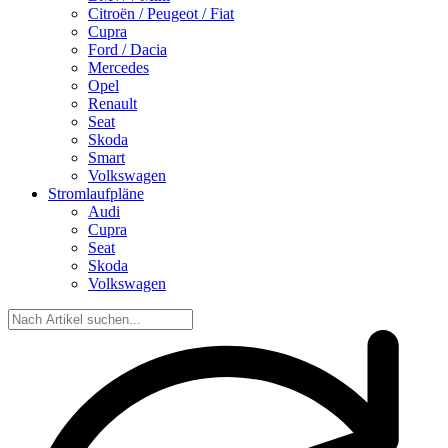
Citroën / Peugeot / Fiat
Cupra
Ford / Dacia
Mercedes
Opel
Renault
Seat
Skoda
Smart
Volkswagen
Stromlaufpläne
Audi
Cupra
Seat
Skoda
Volkswagen