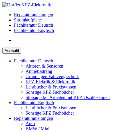
Zum
Inhalt
Reparaturanleitungen
springen
Stromlaufpläne
Fachliteratur Deutsch
Fachliteratur Englisch
Auswahl
Fachliteratur Deutsch
Aktoren & Sensoren
Antriebsstrang
Grundlagen Fahrzeugtechnik
KFZ Elektrik & Elektronik
Lehrbücher & Praxiswissen
Sonstige KFZ Fachbücher
Störsignale - Arbeiten mit KFZ Oszilloskopen
Fachliteratur Englisch
Lehrbücher & Praxiswissen
Sonstige KFZ Fachbücher
Reparaturanleitungen
Audi
BMW / Mini