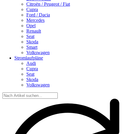
Citroën / Peugeot / Fiat
Cupra
Ford / Dacia
Mercedes
Opel
Renault
Seat
Skoda
Smart
Volkswagen
Stromlaufpläne
Audi
Cupra
Seat
Skoda
Volkswagen