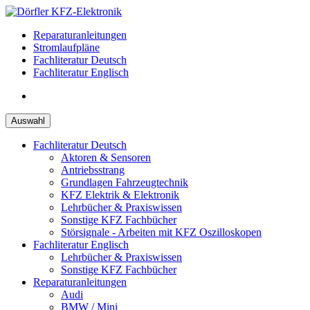
Zum
Inhalt
Reparaturanleitungen
springen
Stromlaufpläne
Fachliteratur Deutsch
Fachliteratur Englisch
Auswahl
Fachliteratur Deutsch
Aktoren & Sensoren
Antriebsstrang
Grundlagen Fahrzeugtechnik
KFZ Elektrik & Elektronik
Lehrbücher & Praxiswissen
Sonstige KFZ Fachbücher
Störsignale - Arbeiten mit KFZ Oszilloskopen
Fachliteratur Englisch
Lehrbücher & Praxiswissen
Sonstige KFZ Fachbücher
Reparaturanleitungen
Audi
BMW / Mini