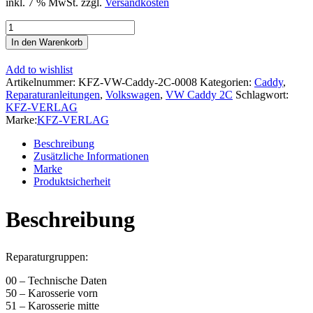
inkl. 7 % MwSt.
zzgl.
Versandkosten
VW
Caddy
In den Warenkorb
Typ
2C
Add to wishlist
2010-
Artikelnummer:
KFZ-VW-Caddy-2C-0008
Kategorien:
Caddy
,
2015
Reparaturanleitungen
,
Volkswagen
,
VW Caddy 2C
Schlagwort:
Karosserie
KFZ-VERLAG
Unfall
Marke:
KFZ-VERLAG
Instandsetzung
Reparaturanleitung
Beschreibung
Menge
Zusätzliche Informationen
Marke
Produktsicherheit
Beschreibung
Reparaturgruppen:
00 – Technische Daten
50 – Karosserie vorn
51 – Karosserie mitte