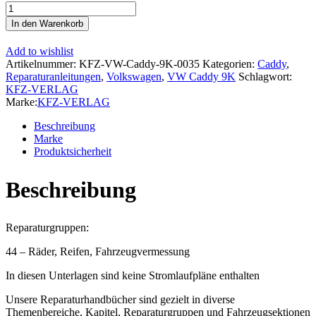
VW
Caddy
In den Warenkorb
Typ
9K
Add to wishlist
1995-
Artikelnummer:
KFZ-VW-Caddy-9K-0035
Kategorien:
Caddy
,
2003
Reparaturanleitungen
,
Volkswagen
,
VW Caddy 9K
Schlagwort:
Ratgeber
KFZ-VERLAG
Räder
Marke:
KFZ-VERLAG
und
Reifen
Beschreibung
Reparaturanleitung
Marke
Menge
Produktsicherheit
Beschreibung
Reparaturgruppen:
44 – Räder, Reifen, Fahrzeugvermessung
In diesen Unterlagen sind keine Stromlaufpläne enthalten
Unsere Reparaturhandbücher sind gezielt in diverse
Themenbereiche, Kapitel, Reparaturgruppen und Fahrzeugsektionen