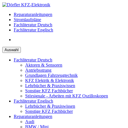
Zum
Inhalt
Reparaturanleitungen
springen
Stromlaufpläne
Fachliteratur Deutsch
Fachliteratur Englisch
Auswahl
Fachliteratur Deutsch
Aktoren & Sensoren
Antriebsstrang
Grundlagen Fahrzeugtechnik
KFZ Elektrik & Elektronik
Lehrbücher & Praxiswissen
Sonstige KFZ Fachbücher
Störsignale - Arbeiten mit KFZ Oszilloskopen
Fachliteratur Englisch
Lehrbücher & Praxiswissen
Sonstige KFZ Fachbücher
Reparaturanleitungen
Audi
BMW / Mini