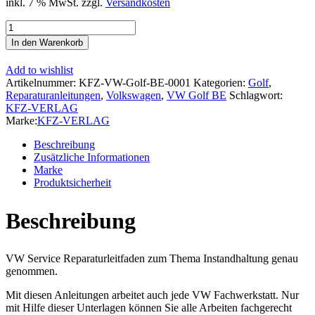
inkl. 7 % MwSt.
zzgl.
Versandkosten
VW
e-
In den Warenkorb
Golf
Typ
Add to wishlist
BE1
Artikelnummer:
KFZ-VW-Golf-BE-0001
Kategorien:
Golf
,
2014-
Reparaturanleitungen
,
Volkswagen
,
VW Golf BE
Schlagwort:
2017
KFZ-VERLAG
Instandhaltung
Marke:
KFZ-VERLAG
Inspektion
Wartung
Beschreibung
Reparaturanleitung
Zusätzliche Informationen
Menge
Marke
Produktsicherheit
Beschreibung
VW Service Reparaturleitfaden zum Thema Instandhaltung genau
genommen.
Mit diesen Anleitungen arbeitet auch jede VW Fachwerkstatt. Nur
mit Hilfe dieser Unterlagen können Sie alle Arbeiten fachgerecht