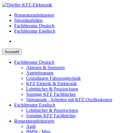
Zum
Inhalt
Reparaturanleitungen
springen
Stromlaufpläne
Fachliteratur Deutsch
Fachliteratur Englisch
Auswahl
Fachliteratur Deutsch
Aktoren & Sensoren
Antriebsstrang
Grundlagen Fahrzeugtechnik
KFZ Elektrik & Elektronik
Lehrbücher & Praxiswissen
Sonstige KFZ Fachbücher
Störsignale - Arbeiten mit KFZ Oszilloskopen
Fachliteratur Englisch
Lehrbücher & Praxiswissen
Sonstige KFZ Fachbücher
Reparaturanleitungen
Audi
BMW / Mini