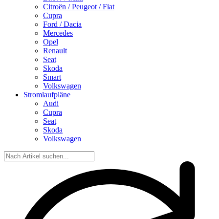
Citroën / Peugeot / Fiat
Cupra
Ford / Dacia
Mercedes
Opel
Renault
Seat
Skoda
Smart
Volkswagen
Stromlaufpläne
Audi
Cupra
Seat
Skoda
Volkswagen