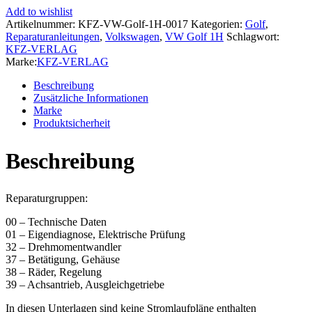
Typ
Add to wishlist
1H
Artikelnummer:
KFZ-VW-Golf-1H-0017
Kategorien:
Golf
,
1991-
Reparaturanleitungen
,
Volkswagen
,
VW Golf 1H
Schlagwort:
1997
KFZ-VERLAG
4
Marke:
KFZ-VERLAG
Gang
Automatikgetriebe
Beschreibung
096
Zusätzliche Informationen
Reparaturanleitung
Marke
Menge
Produktsicherheit
Beschreibung
Reparaturgruppen:
00 – Technische Daten
01 – Eigendiagnose, Elektrische Prüfung
32 – Drehmomentwandler
37 – Betätigung, Gehäuse
38 – Räder, Regelung
39 – Achsantrieb, Ausgleichgetriebe
In diesen Unterlagen sind keine Stromlaufpläne enthalten