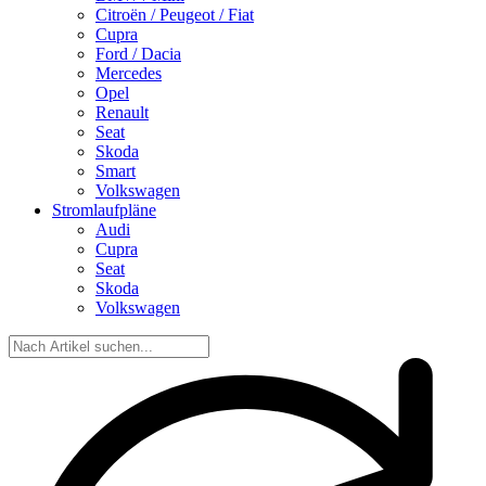
Citroën / Peugeot / Fiat
Cupra
Ford / Dacia
Mercedes
Opel
Renault
Seat
Skoda
Smart
Volkswagen
Stromlaufpläne
Audi
Cupra
Seat
Skoda
Volkswagen