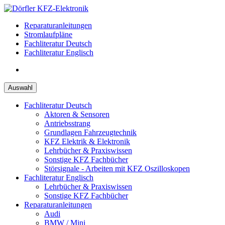
Zum
Inhalt
Reparaturanleitungen
springen
Stromlaufpläne
Fachliteratur Deutsch
Fachliteratur Englisch
Auswahl
Fachliteratur Deutsch
Aktoren & Sensoren
Antriebsstrang
Grundlagen Fahrzeugtechnik
KFZ Elektrik & Elektronik
Lehrbücher & Praxiswissen
Sonstige KFZ Fachbücher
Störsignale - Arbeiten mit KFZ Oszilloskopen
Fachliteratur Englisch
Lehrbücher & Praxiswissen
Sonstige KFZ Fachbücher
Reparaturanleitungen
Audi
BMW / Mini