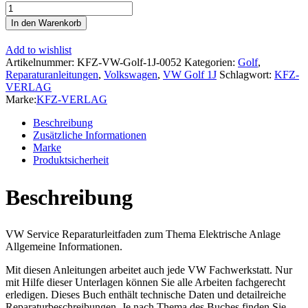
VW
Golf
In den Warenkorb
4
1J
Add to wishlist
1997-
Artikelnummer:
KFZ-VW-Golf-1J-0052
Kategorien:
Golf
,
2006
Reparaturanleitungen
,
Volkswagen
,
VW Golf 1J
Schlagwort:
KFZ-
Allgemeine
VERLAG
Infos
Marke:
KFZ-VERLAG
Elektrische
Anlage
Beschreibung
Reparaturanleitung
Zusätzliche Informationen
Menge
Marke
Produktsicherheit
Beschreibung
VW Service Reparaturleitfaden zum Thema Elektrische Anlage
Allgemeine Informationen.
Mit diesen Anleitungen arbeitet auch jede VW Fachwerkstatt. Nur
mit Hilfe dieser Unterlagen können Sie alle Arbeiten fachgerecht
erledigen. Dieses Buch enthält technische Daten und detailreiche
Reparaturbeschreibungen. Je nach Thema des Buches finden Sie