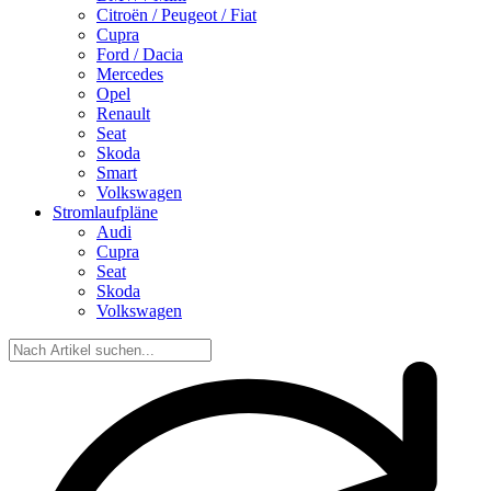
Citroën / Peugeot / Fiat
Cupra
Ford / Dacia
Mercedes
Opel
Renault
Seat
Skoda
Smart
Volkswagen
Stromlaufpläne
Audi
Cupra
Seat
Skoda
Volkswagen