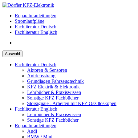
Zum
Inhalt
Reparaturanleitungen
springen
Stromlaufpläne
Fachliteratur Deutsch
Fachliteratur Englisch
Auswahl
Fachliteratur Deutsch
Aktoren & Sensoren
Antriebsstrang
Grundlagen Fahrzeugtechnik
KFZ Elektrik & Elektronik
Lehrbücher & Praxiswissen
Sonstige KFZ Fachbücher
Störsignale - Arbeiten mit KFZ Oszilloskopen
Fachliteratur Englisch
Lehrbücher & Praxiswissen
Sonstige KFZ Fachbücher
Reparaturanleitungen
Audi
BMW / Mini