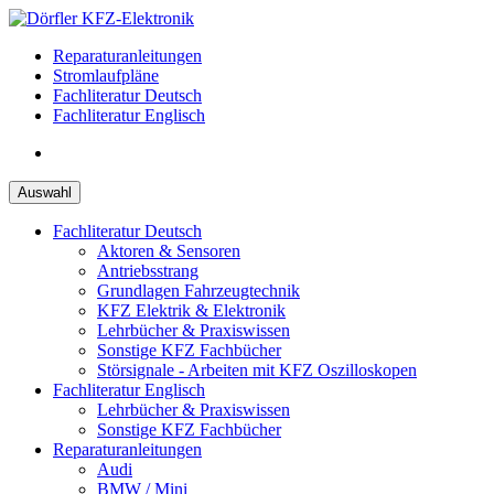
Zum
Inhalt
Reparaturanleitungen
springen
Stromlaufpläne
Fachliteratur Deutsch
Fachliteratur Englisch
Auswahl
Fachliteratur Deutsch
Aktoren & Sensoren
Antriebsstrang
Grundlagen Fahrzeugtechnik
KFZ Elektrik & Elektronik
Lehrbücher & Praxiswissen
Sonstige KFZ Fachbücher
Störsignale - Arbeiten mit KFZ Oszilloskopen
Fachliteratur Englisch
Lehrbücher & Praxiswissen
Sonstige KFZ Fachbücher
Reparaturanleitungen
Audi
BMW / Mini