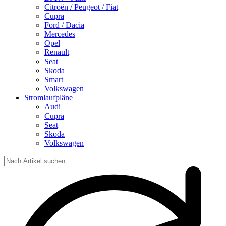
Citroën / Peugeot / Fiat
Cupra
Ford / Dacia
Mercedes
Opel
Renault
Seat
Skoda
Smart
Volkswagen
Stromlaufpläne
Audi
Cupra
Seat
Skoda
Volkswagen