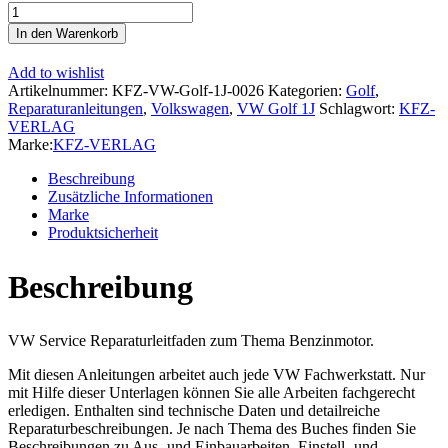
VW
Golf
In den Warenkorb
4
Typ
Add to wishlist
1J
Artikelnummer:
KFZ-VW-Golf-1J-0026
Kategorien:
Golf
,
1997-
Reparaturanleitungen
,
Volkswagen
,
VW Golf 1J
Schlagwort:
KFZ-
2006
VERLAG
4-
Marke:
KFZ-VERLAG
Zyl.
2,0l
Beschreibung
Benzinmotor
Zusätzliche Informationen
115
Marke
PS
Produktsicherheit
Reparaturanleitung
Menge
Beschreibung
VW Service Reparaturleitfaden zum Thema Benzinmotor.
Mit diesen Anleitungen arbeitet auch jede VW Fachwerkstatt. Nur
mit Hilfe dieser Unterlagen können Sie alle Arbeiten fachgerecht
erledigen. Enthalten sind technische Daten und detailreiche
Reparaturbeschreibungen. Je nach Thema des Buches finden Sie
Beschreibungen zu Aus- und Einbauarbeiten, Einstell- und