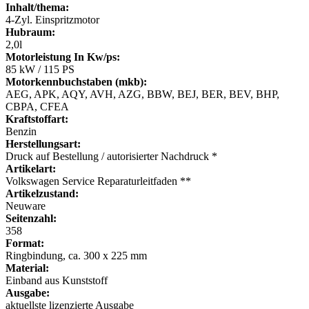
Inhalt/thema:
4-Zyl. Einspritzmotor
Hubraum:
2,0l
Motorleistung In Kw/ps:
85 kW / 115 PS
Motorkennbuchstaben (mkb):
AEG, APK, AQY, AVH, AZG, BBW, BEJ, BER, BEV, BHP,
CBPA, CFEA
Kraftstoffart:
Benzin
Herstellungsart:
Druck auf Bestellung / autorisierter Nachdruck *
Artikelart:
Volkswagen Service Reparaturleitfaden **
Artikelzustand:
Neuware
Seitenzahl:
358
Format:
Ringbindung, ca. 300 x 225 mm
Material:
Einband aus Kunststoff
Ausgabe:
aktuellste lizenzierte Ausgabe