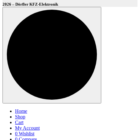
2026 – Dörfler KFZ-Elektronik
Home
Shop
Cart
My Account
0
Wishlist
0
Compare