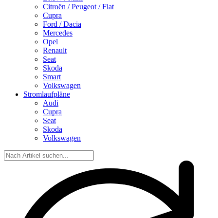
Citroën / Peugeot / Fiat
Cupra
Ford / Dacia
Mercedes
Opel
Renault
Seat
Skoda
Smart
Volkswagen
Stromlaufpläne
Audi
Cupra
Seat
Skoda
Volkswagen