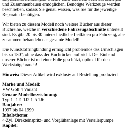
und Zusammenbauen ermöglichen. Benötigte Werkzeuge werden
beschrieben, sodass Sie genau wissen, was Sie für die jeweilige
Reparatur benötigen.
Wir bieten zu diesem Modell noch weitere Bücher aus dieser
Buchreihe, welche in
verschiedene Fahrzeugabschnitte
unterteilt
sind. Es gibt 20 bis 30 unterschiedliche Leitfäden pro Fahrzeug, alle
zusammen behandeln das gesamte Modell!
Die Kunststoffringbindung ermöglicht problemlos das Umschlagen
bis zu 180°, ohne dass der Buchrücken aufbricht. Der Einband
unserer Bücher ist mit einer Folie geschützt, optimal für den
Werkstattgebrauch!
Hinweis:
Dieser Artikel wird exklusiv auf Bestellung produziert
Marke und Modell:
VW Golf 4 Variant
Genaue Modellbezeichnung:
Typ 1J 1J1 1J2 1J5 1J6
Baujahre:
1997 bis 04.1999
Inhalt/thema:
4-Zyl. Direkteinspritz- und Vorglühanlage mit Verteilerpumpe
Kapitel: