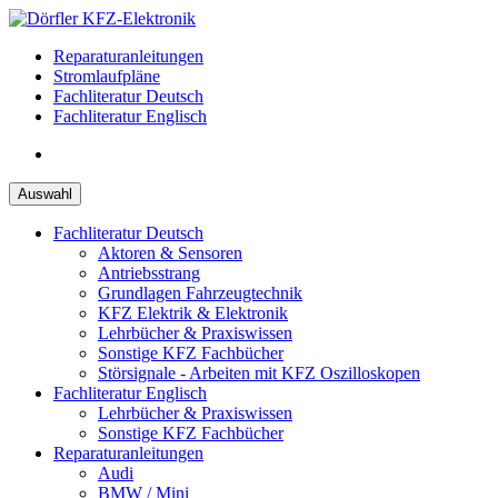
Zum
Inhalt
Reparaturanleitungen
springen
Stromlaufpläne
Fachliteratur Deutsch
Fachliteratur Englisch
Auswahl
Fachliteratur Deutsch
Aktoren & Sensoren
Antriebsstrang
Grundlagen Fahrzeugtechnik
KFZ Elektrik & Elektronik
Lehrbücher & Praxiswissen
Sonstige KFZ Fachbücher
Störsignale - Arbeiten mit KFZ Oszilloskopen
Fachliteratur Englisch
Lehrbücher & Praxiswissen
Sonstige KFZ Fachbücher
Reparaturanleitungen
Audi
BMW / Mini