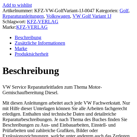
Variant
Add to wishlist
1997-
Artikelnummer:
KFZ-VW-GolfVariant-1J-0047
Kategorien:
Golf
,
04.1999
Reparaturanleitungen
,
Volkswagen
,
VW Golf Variant 1J
Direkteinspritz-
Schlagwort:
KFZ-VERLAG
Vorglühanlage
Marke:
KFZ-VERLAG
Reparaturanleitung
Menge
Beschreibung
Zusätzliche Informationen
Marke
Produktsicherheit
Beschreibung
VW Service Reparaturleitfaden zum Thema Motor-
Gemischaufbereitung Diesel.
Mit diesen Anleitungen arbeitet auch jede VW Fachwerkstatt. Nur
mit Hilfe dieser Unterlagen können Sie alle Arbeiten fachgerecht
erledigen. Enthalten sind technische Daten und detailreiche
Reparaturbeschreibungen. Je nach Thema des Buches finden Sie
Beschreibungen zu Aus- und Einbauarbeiten, Einstell- und
Prüfarbeiten und zahlreiche Grafiken, Bilder oder
Explosionszeichnungen, welche unter anderem auch das Zerlegen