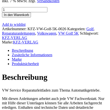
inkl. 7 % MwSt.
zzgl.
Versandkosten
VW
Golf
In den Warenkorb
6
1K/5K
Add to wishlist
(08-
Artikelnummer:
KFZ-VW-Golf-5K-0026
Kategorien:
Golf
,
12)
Reparaturanleitungen
,
Volkswagen
,
VW Golf 5K
Schlagwort:
7
KFZ-VERLAG
Gang
Marke:
KFZ-VERLAG
Automatikgetriebe
DSG
Beschreibung
DKG
Zusätzliche Informationen
0AM
Marke
Reparaturanleitung
Produktsicherheit
Menge
Beschreibung
VW Service Reparaturleitfaden zum Thema Automatikgetriebe.
Mit diesen Anleitungen arbeitet auch jede VW Fachwerkstatt. Nur
mit Hilfe dieser Unterlagen können Sie alle Arbeiten fachgerecht
erledigen. Enthalten sind technische Daten und detailreiche