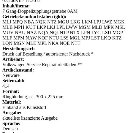
07.2008 bis 11.2012
Inhalt/thema:
7 Gang-Doppelkupplungsgetriebe 0AM
Getriebekennbuchstaben (gkb):
MLJ MPQ NBA NQK NTZ MGU LKG LKM LPJ LWZ MGK
MLB MPH KUT LKP LKJ LPL LWW MGM MLD MPK MSL
MUV NAU NAZ NQA NQJ NTP NTX LPN LYG LSU MGP
MLF MPM NAW NQF NTU LSS MGL MPJ LST LKQ KTZ
LQN MGN MLE MPL NKA NQE NTT
Herstellungsart:
Druck auf Bestellung / autorisierter Nachdruck *
Artikelart:
Volkswagen Service Reparaturleitfaden **
Artikelzustand:
Neuware
Seitenzahl:
414
Format:
Ringbindung, ca. 300 x 225 mm
Material:
Einband aus Kunststoff
Ausgabe:
aktuellste lizenzierte Ausgabe
Sprache:
Deutsch