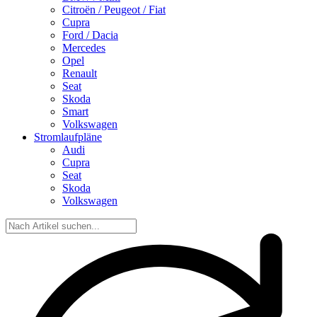
Citroën / Peugeot / Fiat
Cupra
Ford / Dacia
Mercedes
Opel
Renault
Seat
Skoda
Smart
Volkswagen
Stromlaufpläne
Audi
Cupra
Seat
Skoda
Volkswagen