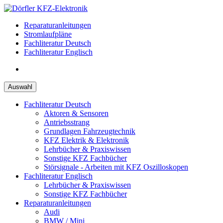
Zum
Inhalt
Reparaturanleitungen
springen
Stromlaufpläne
Fachliteratur Deutsch
Fachliteratur Englisch
Auswahl
Fachliteratur Deutsch
Aktoren & Sensoren
Antriebsstrang
Grundlagen Fahrzeugtechnik
KFZ Elektrik & Elektronik
Lehrbücher & Praxiswissen
Sonstige KFZ Fachbücher
Störsignale - Arbeiten mit KFZ Oszilloskopen
Fachliteratur Englisch
Lehrbücher & Praxiswissen
Sonstige KFZ Fachbücher
Reparaturanleitungen
Audi
BMW / Mini