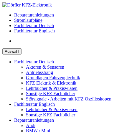
Zum
Inhalt
Reparaturanleitungen
springen
Stromlaufpläne
Fachliteratur Deutsch
Fachliteratur Englisch
Auswahl
Fachliteratur Deutsch
Aktoren & Sensoren
Antriebsstrang
Grundlagen Fahrzeugtechnik
KFZ Elektrik & Elektronik
Lehrbücher & Praxiswissen
Sonstige KFZ Fachbücher
Störsignale - Arbeiten mit KFZ Oszilloskopen
Fachliteratur Englisch
Lehrbücher & Praxiswissen
Sonstige KFZ Fachbücher
Reparaturanleitungen
Audi
BMW / Mini