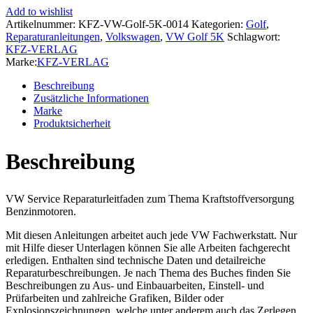
1K/5K
Add to wishlist
(08-
Artikelnummer:
KFZ-VW-Golf-5K-0014
Kategorien:
Golf
,
12)
Reparaturanleitungen
,
Volkswagen
,
VW Golf 5K
Schlagwort:
Kraftstoffversorgung
KFZ-VERLAG
Benzinmotoren
Marke:
KFZ-VERLAG
Reparaturanleitung
Menge
Beschreibung
Zusätzliche Informationen
Marke
Produktsicherheit
Beschreibung
VW Service Reparaturleitfaden zum Thema Kraftstoffversorgung
Benzinmotoren.
Mit diesen Anleitungen arbeitet auch jede VW Fachwerkstatt. Nur
mit Hilfe dieser Unterlagen können Sie alle Arbeiten fachgerecht
erledigen. Enthalten sind technische Daten und detailreiche
Reparaturbeschreibungen. Je nach Thema des Buches finden Sie
Beschreibungen zu Aus- und Einbauarbeiten, Einstell- und
Prüfarbeiten und zahlreiche Grafiken, Bilder oder
Explosionszeichnungen, welche unter anderem auch das Zerlegen