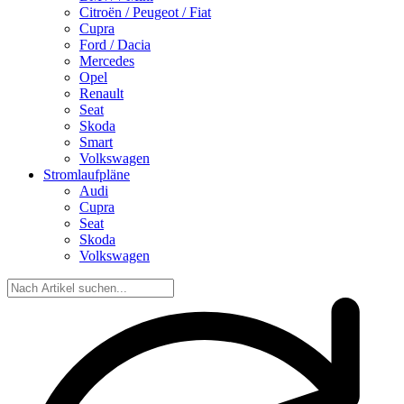
Citroën / Peugeot / Fiat
Cupra
Ford / Dacia
Mercedes
Opel
Renault
Seat
Skoda
Smart
Volkswagen
Stromlaufpläne
Audi
Cupra
Seat
Skoda
Volkswagen