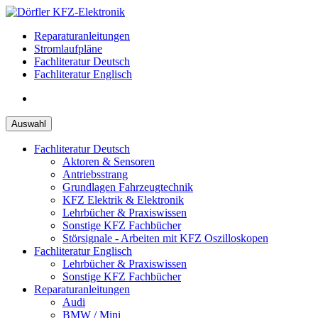
Zum
Inhalt
Reparaturanleitungen
springen
Stromlaufpläne
Fachliteratur Deutsch
Fachliteratur Englisch
Auswahl
Fachliteratur Deutsch
Aktoren & Sensoren
Antriebsstrang
Grundlagen Fahrzeugtechnik
KFZ Elektrik & Elektronik
Lehrbücher & Praxiswissen
Sonstige KFZ Fachbücher
Störsignale - Arbeiten mit KFZ Oszilloskopen
Fachliteratur Englisch
Lehrbücher & Praxiswissen
Sonstige KFZ Fachbücher
Reparaturanleitungen
Audi
BMW / Mini