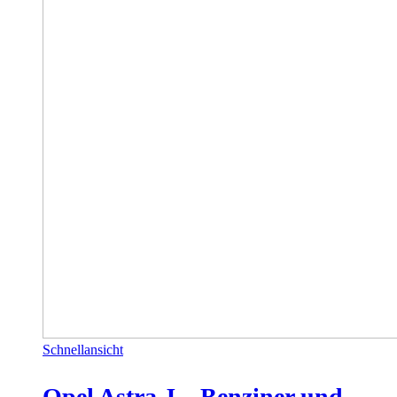
Schnellansicht
Opel Astra J – Benziner und