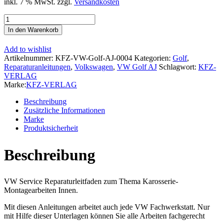
inkl. 7 % MwSt.
zzgl.
Versandkosten
VW
Golf
In den Warenkorb
6
Variant
Add to wishlist
(09-
Artikelnummer:
KFZ-VW-Golf-AJ-0004
Kategorien:
Golf
,
13)
Reparaturanleitungen
,
Volkswagen
,
VW Golf AJ
Schlagwort:
KFZ-
Karosserie
VERLAG
Montagearbeiten
Marke:
KFZ-VERLAG
Innen
Reparaturanleitung
Beschreibung
Menge
Zusätzliche Informationen
Marke
Produktsicherheit
Beschreibung
VW Service Reparaturleitfaden zum Thema Karosserie-
Montagearbeiten Innen.
Mit diesen Anleitungen arbeitet auch jede VW Fachwerkstatt. Nur
mit Hilfe dieser Unterlagen können Sie alle Arbeiten fachgerecht