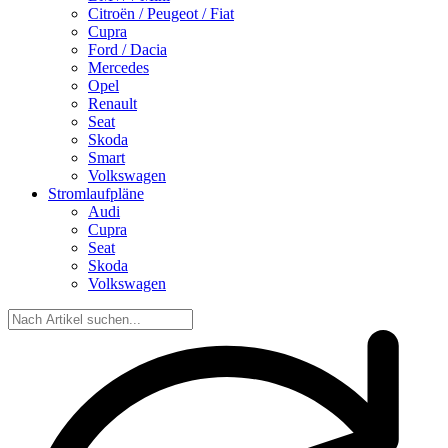
Citroën / Peugeot / Fiat
Cupra
Ford / Dacia
Mercedes
Opel
Renault
Seat
Skoda
Smart
Volkswagen
Stromlaufpläne
Audi
Cupra
Seat
Skoda
Volkswagen