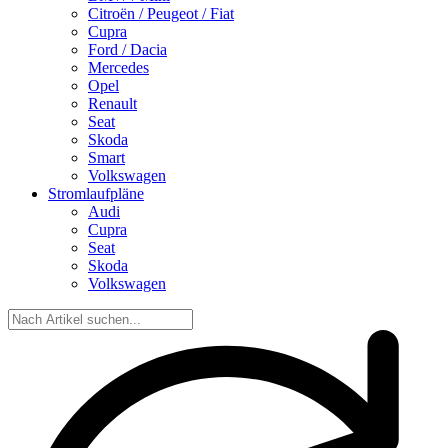
Citroën / Peugeot / Fiat
Cupra
Ford / Dacia
Mercedes
Opel
Renault
Seat
Skoda
Smart
Volkswagen
Stromlaufpläne
Audi
Cupra
Seat
Skoda
Volkswagen