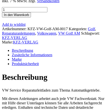
inkl. 7 % MwSt.
zzgl.
Versandkosten
VW
Golf
In den Warenkorb
7
Sportsvan
Add to wishlist
(14-
Artikelnummer:
KFZ-VW-Golf-AM-0017
Kategorien:
Golf
,
18)
Reparaturanleitungen
,
Volkswagen
,
VW Golf AM
Schlagwort:
7
KFZ-VERLAG
Gang
Marke:
KFZ-VERLAG
Automatikgetriebe
DKG
Beschreibung
0CW
Zusätzliche Informationen
Reparaturanleitung
Marke
Menge
Produktsicherheit
Beschreibung
VW Service Reparaturleitfaden zum Thema Automatikgetriebe.
Mit diesen Anleitungen arbeitet auch jede VW Fachwerkstatt. Nur
mit Hilfe dieser Unterlagen können Sie alle Arbeiten fachgerecht
erledigen. Enthalten sind technische Daten und detailreiche