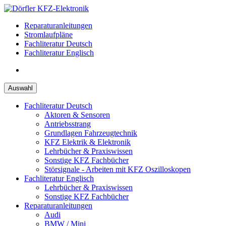
Zum
Inhalt
Reparaturanleitungen
springen
Stromlaufpläne
Fachliteratur Deutsch
Fachliteratur Englisch
Auswahl
Fachliteratur Deutsch
Aktoren & Sensoren
Antriebsstrang
Grundlagen Fahrzeugtechnik
KFZ Elektrik & Elektronik
Lehrbücher & Praxiswissen
Sonstige KFZ Fachbücher
Störsignale - Arbeiten mit KFZ Oszilloskopen
Fachliteratur Englisch
Lehrbücher & Praxiswissen
Sonstige KFZ Fachbücher
Reparaturanleitungen
Audi
BMW / Mini