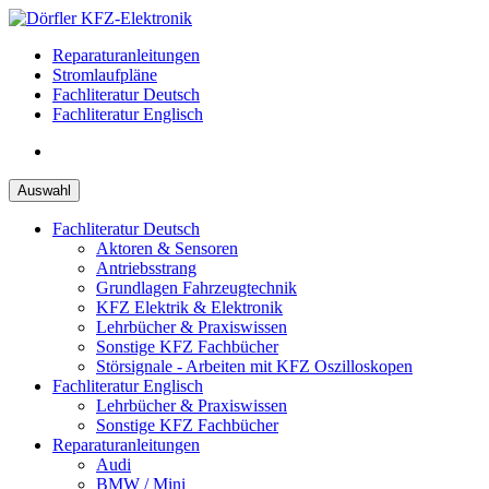
Zum
Inhalt
Reparaturanleitungen
springen
Stromlaufpläne
Fachliteratur Deutsch
Fachliteratur Englisch
Auswahl
Fachliteratur Deutsch
Aktoren & Sensoren
Antriebsstrang
Grundlagen Fahrzeugtechnik
KFZ Elektrik & Elektronik
Lehrbücher & Praxiswissen
Sonstige KFZ Fachbücher
Störsignale - Arbeiten mit KFZ Oszilloskopen
Fachliteratur Englisch
Lehrbücher & Praxiswissen
Sonstige KFZ Fachbücher
Reparaturanleitungen
Audi
BMW / Mini