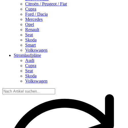
Citroën / Peugeot / Fiat
Cupra
Ford / Dacia
Mercedes
Opel
Renault
Seat
Skoda
Smart
Volkswagen
Stromlaufpläne
Audi
Cupra
Seat
Skoda
Volkswagen