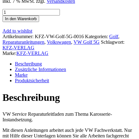
inkl. 7 % MwSt.
zzgl.
Versandkosten
VW
Golf
In den Warenkorb
7
Typ
Add to wishlist
5G/AU
Artikelnummer:
KFZ-VW-Golf-5G-0016
Kategorien:
Golf
,
ab
Reparaturanleitungen
,
Volkswagen
,
VW Golf 5G
Schlagwort:
2012
KFZ-VERLAG
Karosserie
Marke:
KFZ-VERLAG
Unfall
Instandsetzung
Beschreibung
Reparaturanleitung
Zusätzliche Informationen
Menge
Marke
Produktsicherheit
Beschreibung
VW Service Reparaturleitfaden zum Thema Karosserie-
Instandsetzung.
Mit diesen Anleitungen arbeitet auch jede VW Fachwerkstatt. Nur
mit Hilfe dieser Unterlagen können Sie alle Arbeiten fachgerecht