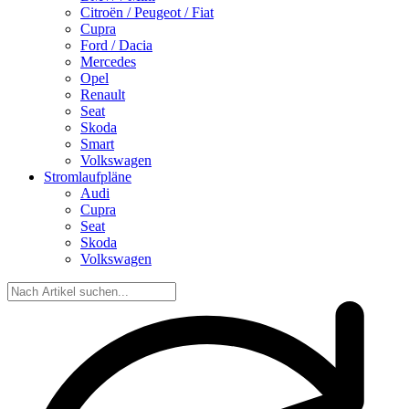
Citroën / Peugeot / Fiat
Cupra
Ford / Dacia
Mercedes
Opel
Renault
Seat
Skoda
Smart
Volkswagen
Stromlaufpläne
Audi
Cupra
Seat
Skoda
Volkswagen