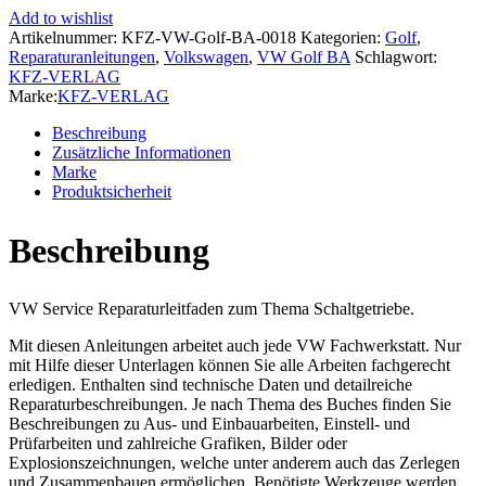
Variant
Add to wishlist
(13-
Artikelnummer:
KFZ-VW-Golf-BA-0018
Kategorien:
Golf
,
17)
Reparaturanleitungen
,
Volkswagen
,
VW Golf BA
Schlagwort:
6
KFZ-VERLAG
Gang
Marke:
KFZ-VERLAG
Schaltgetriebe
02Q
Beschreibung
0BB
Zusätzliche Informationen
0FB
Marke
Reparaturanleitung
Produktsicherheit
Menge
Beschreibung
VW Service Reparaturleitfaden zum Thema Schaltgetriebe.
Mit diesen Anleitungen arbeitet auch jede VW Fachwerkstatt. Nur
mit Hilfe dieser Unterlagen können Sie alle Arbeiten fachgerecht
erledigen. Enthalten sind technische Daten und detailreiche
Reparaturbeschreibungen. Je nach Thema des Buches finden Sie
Beschreibungen zu Aus- und Einbauarbeiten, Einstell- und
Prüfarbeiten und zahlreiche Grafiken, Bilder oder
Explosionszeichnungen, welche unter anderem auch das Zerlegen
und Zusammenbauen ermöglichen. Benötigte Werkzeuge werden