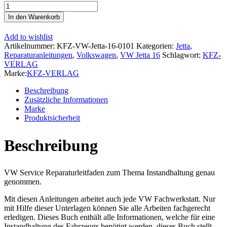
VW
Jetta
In den Warenkorb
2
Typ
Add to wishlist
19
Artikelnummer:
KFZ-VW-Jetta-16-0101
Kategorien:
Jetta
,
(84-
Reparaturanleitungen
,
Volkswagen
,
VW Jetta 16
Schlagwort:
KFZ-
92)
VERLAG
Instandhaltung
Marke:
KFZ-VERLAG
Inspektion
Wartung
Beschreibung
Reparaturanleitung
Zusätzliche Informationen
Menge
Marke
Produktsicherheit
Beschreibung
VW Service Reparaturleitfaden zum Thema Instandhaltung genau
genommen.
Mit diesen Anleitungen arbeitet auch jede VW Fachwerkstatt. Nur
mit Hilfe dieser Unterlagen können Sie alle Arbeiten fachgerecht
erledigen. Dieses Buch enthält alle Informationen, welche für eine
Instandhaltung des Fahrzeugs benötigt werden, dieses Buch stellt