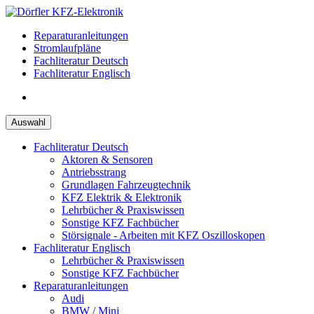
Zum
Inhalt
Reparaturanleitungen
springen
Stromlaufpläne
Fachliteratur Deutsch
Fachliteratur Englisch
Auswahl
Fachliteratur Deutsch
Aktoren & Sensoren
Antriebsstrang
Grundlagen Fahrzeugtechnik
KFZ Elektrik & Elektronik
Lehrbücher & Praxiswissen
Sonstige KFZ Fachbücher
Störsignale - Arbeiten mit KFZ Oszilloskopen
Fachliteratur Englisch
Lehrbücher & Praxiswissen
Sonstige KFZ Fachbücher
Reparaturanleitungen
Audi
BMW / Mini