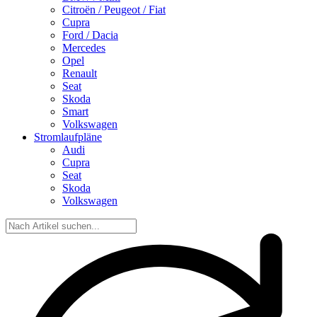
Citroën / Peugeot / Fiat
Cupra
Ford / Dacia
Mercedes
Opel
Renault
Seat
Skoda
Smart
Volkswagen
Stromlaufpläne
Audi
Cupra
Seat
Skoda
Volkswagen