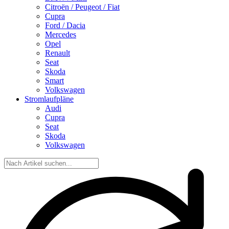
Citroën / Peugeot / Fiat
Cupra
Ford / Dacia
Mercedes
Opel
Renault
Seat
Skoda
Smart
Volkswagen
Stromlaufpläne
Audi
Cupra
Seat
Skoda
Volkswagen