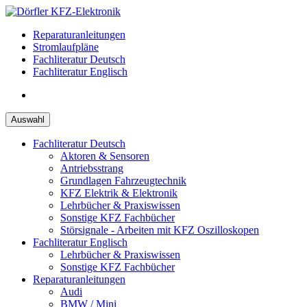
Zum
Inhalt
Reparaturanleitungen
springen
Stromlaufpläne
Fachliteratur Deutsch
Fachliteratur Englisch
Auswahl
Fachliteratur Deutsch
Aktoren & Sensoren
Antriebsstrang
Grundlagen Fahrzeugtechnik
KFZ Elektrik & Elektronik
Lehrbücher & Praxiswissen
Sonstige KFZ Fachbücher
Störsignale - Arbeiten mit KFZ Oszilloskopen
Fachliteratur Englisch
Lehrbücher & Praxiswissen
Sonstige KFZ Fachbücher
Reparaturanleitungen
Audi
BMW / Mini