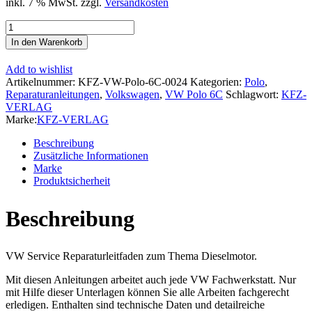
inkl. 7 % MwSt.
zzgl.
Versandkosten
VW
Polo
In den Warenkorb
5
6C
Add to wishlist
2014-
Artikelnummer:
KFZ-VW-Polo-6C-0024
Kategorien:
Polo
,
2017
Reparaturanleitungen
,
Volkswagen
,
VW Polo 6C
Schlagwort:
KFZ-
3-
VERLAG
Zyl.
Marke:
KFZ-VERLAG
1,4l
Dieselmotor
Beschreibung
TDI
Zusätzliche Informationen
75-
Marke
105
Produktsicherheit
PS
Reparaturanleitung
Beschreibung
Menge
VW Service Reparaturleitfaden zum Thema Dieselmotor.
Mit diesen Anleitungen arbeitet auch jede VW Fachwerkstatt. Nur
mit Hilfe dieser Unterlagen können Sie alle Arbeiten fachgerecht
erledigen. Enthalten sind technische Daten und detailreiche