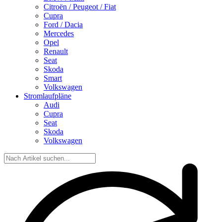
Citroën / Peugeot / Fiat
Cupra
Ford / Dacia
Mercedes
Opel
Renault
Seat
Skoda
Smart
Volkswagen
Stromlaufpläne
Audi
Cupra
Seat
Skoda
Volkswagen