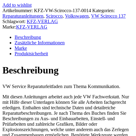
13
Add to wishlist
2008-
Artikelnummer:
KFZ-VW-Scirocco-137-0014
Kategorien:
2014
Reparaturanleitungen
,
Scirocco
,
Volkswagen
,
VW Scirocco 137
Radio
Schlagwort:
KFZ-VERLAG
Navigation
Marke:
KFZ-VERLAG
Kommunikation
Reparaturanleitung
Beschreibung
Menge
Zusätzliche Informationen
Marke
Produktsicherheit
Beschreibung
VW Service Reparaturleitfaden zum Thema Kommunikation.
Mit diesen Anleitungen arbeitet auch jede VW Fachwerkstatt. Nur
mit Hilfe dieser Unterlagen können Sie alle Arbeiten fachgerecht
erledigen. Enthalten sind technische Daten und detailreiche
Reparaturbeschreibungen. Je nach Thema des Buches finden Sie
Beschreibungen zu Aus- und Einbauarbeiten, Einstell- und
Prüfarbeiten und zahlreiche Grafiken, Bilder oder
Explosionszeichnungen, welche unter anderem auch das Zerlegen
und Zusammenbauen ermöglichen. Benötigte Werkzeuge werden