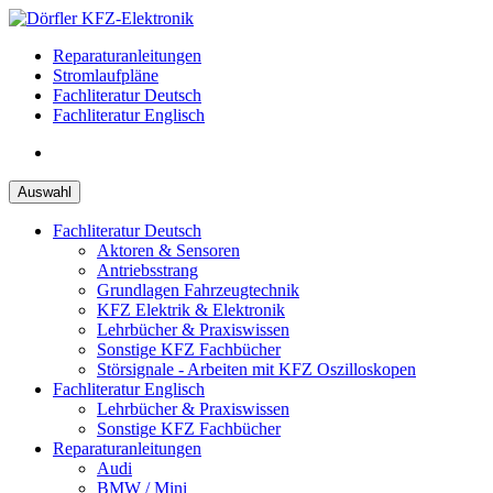
Zum
Inhalt
Reparaturanleitungen
springen
Stromlaufpläne
Fachliteratur Deutsch
Fachliteratur Englisch
Auswahl
Fachliteratur Deutsch
Aktoren & Sensoren
Antriebsstrang
Grundlagen Fahrzeugtechnik
KFZ Elektrik & Elektronik
Lehrbücher & Praxiswissen
Sonstige KFZ Fachbücher
Störsignale - Arbeiten mit KFZ Oszilloskopen
Fachliteratur Englisch
Lehrbücher & Praxiswissen
Sonstige KFZ Fachbücher
Reparaturanleitungen
Audi
BMW / Mini