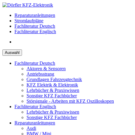
Zum
Inhalt
Reparaturanleitungen
springen
Stromlaufpläne
Fachliteratur Deutsch
Fachliteratur Englisch
Auswahl
Fachliteratur Deutsch
Aktoren & Sensoren
Antriebsstrang
Grundlagen Fahrzeugtechnik
KFZ Elektrik & Elektronik
Lehrbücher & Praxiswissen
Sonstige KFZ Fachbücher
Störsignale - Arbeiten mit KFZ Oszilloskopen
Fachliteratur Englisch
Lehrbücher & Praxiswissen
Sonstige KFZ Fachbücher
Reparaturanleitungen
Audi
BMW / Mini