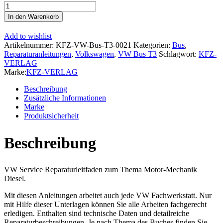
VW
Transporter
In den Warenkorb
T3
1979-
Add to wishlist
1992
Artikelnummer:
KFZ-VW-Bus-T3-0021
Kategorien:
Bus
,
1,6l
Reparaturanleitungen
,
Volkswagen
,
VW Bus T3
Schlagwort:
KFZ-
1,7l
VERLAG
Dieselmotor
Marke:
KFZ-VERLAG
50-
70
Beschreibung
PS
Zusätzliche Informationen
Reparaturanleitung
Marke
Menge
Produktsicherheit
Beschreibung
VW Service Reparaturleitfaden zum Thema Motor-Mechanik
Diesel.
Mit diesen Anleitungen arbeitet auch jede VW Fachwerkstatt. Nur
mit Hilfe dieser Unterlagen können Sie alle Arbeiten fachgerecht
erledigen. Enthalten sind technische Daten und detailreiche
Reparaturbeschreibungen. Je nach Thema des Buches finden Sie