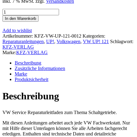
inkl. 7 % MwSt.
zzgl.
Versandkosten
VW
Up!
In den Warenkorb
121
(11-
Add to wishlist
16)
Artikelnummer:
KFZ-VW-UP-121-0012
Kategorien:
Automatisiertes
Reparaturanleitungen
,
UP!
,
Volkswagen
,
VW UP! 121
Schlagwort:
5
KFZ-VERLAG
Gang
Marke:
KFZ-VERLAG
Schaltgetriebe
0CT
Beschreibung
Reparaturanleitung
Zusätzliche Informationen
Menge
Marke
Produktsicherheit
Beschreibung
VW Service Reparaturleitfaden zum Thema Schaltgetriebe.
Mit diesen Anleitungen arbeitet auch jede VW Fachwerkstatt. Nur
mit Hilfe dieser Unterlagen können Sie alle Arbeiten fachgerecht
erledigen. Enthalten sind technische Daten und detailreiche