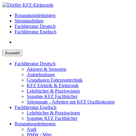
Zum
Inhalt
Reparaturanleitungen
springen
Stromlaufpläne
Fachliteratur Deutsch
Fachliteratur Englisch
Auswahl
Fachliteratur Deutsch
Aktoren & Sensoren
Antriebsstrang
Grundlagen Fahrzeugtechnik
KFZ Elektrik & Elektronik
Lehrbücher & Praxiswissen
Sonstige KFZ Fachbücher
Störsignale - Arbeiten mit KFZ Oszilloskopen
Fachliteratur Englisch
Lehrbücher & Praxiswissen
Sonstige KFZ Fachbücher
Reparaturanleitungen
Audi
BMW / Mini