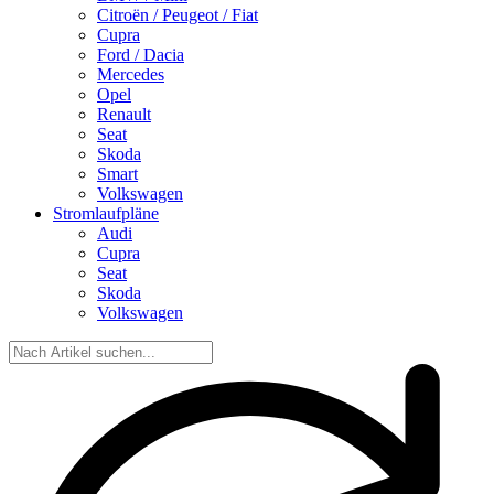
Citroën / Peugeot / Fiat
Cupra
Ford / Dacia
Mercedes
Opel
Renault
Seat
Skoda
Smart
Volkswagen
Stromlaufpläne
Audi
Cupra
Seat
Skoda
Volkswagen