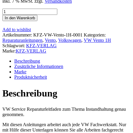
inkl. 7 % MwSt.
zzgl.
Versandkosten
VW
Vento
In den Warenkorb
Typ
1H
Add to wishlist
1991-
Artikelnummer:
KFZ-VW-Vento-1H-0001
Kategorien:
1998
Reparaturanleitungen
,
Vento
,
Volkswagen
,
VW Vento 1H
Instandhaltung
Schlagwort:
KFZ-VERLAG
Inspektion
Marke:
KFZ-VERLAG
Wartung
Reparaturanleitung
Beschreibung
Menge
Zusätzliche Informationen
Marke
Produktsicherheit
Beschreibung
VW Service Reparaturleitfaden zum Thema Instandhaltung genau
genommen.
Mit diesen Anleitungen arbeitet auch jede VW Fachwerkstatt. Nur
mit Hilfe dieser Unterlagen können Sie alle Arbeiten fachgerecht