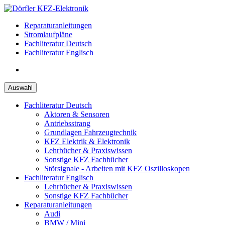
Zum
Inhalt
Reparaturanleitungen
springen
Stromlaufpläne
Fachliteratur Deutsch
Fachliteratur Englisch
Auswahl
Fachliteratur Deutsch
Aktoren & Sensoren
Antriebsstrang
Grundlagen Fahrzeugtechnik
KFZ Elektrik & Elektronik
Lehrbücher & Praxiswissen
Sonstige KFZ Fachbücher
Störsignale - Arbeiten mit KFZ Oszilloskopen
Fachliteratur Englisch
Lehrbücher & Praxiswissen
Sonstige KFZ Fachbücher
Reparaturanleitungen
Audi
BMW / Mini