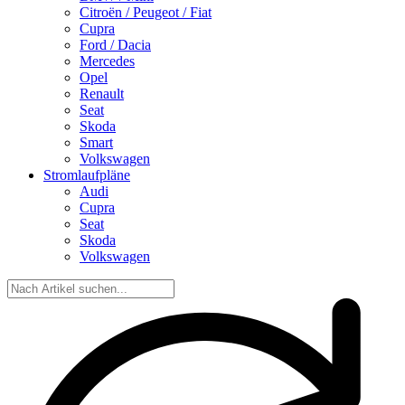
Citroën / Peugeot / Fiat
Cupra
Ford / Dacia
Mercedes
Opel
Renault
Seat
Skoda
Smart
Volkswagen
Stromlaufpläne
Audi
Cupra
Seat
Skoda
Volkswagen