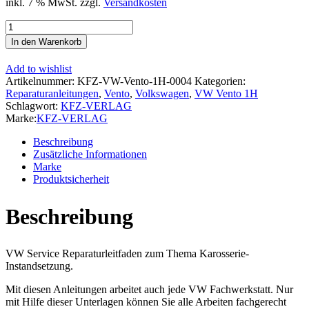
inkl. 7 % MwSt.
zzgl.
Versandkosten
VW
Vento
In den Warenkorb
Typ
1H
Add to wishlist
1991-
Artikelnummer:
KFZ-VW-Vento-1H-0004
Kategorien:
1998
Reparaturanleitungen
,
Vento
,
Volkswagen
,
VW Vento 1H
Karosserie
Schlagwort:
KFZ-VERLAG
Unfall
Marke:
KFZ-VERLAG
Instandsetzung
Reparaturanleitung
Beschreibung
Menge
Zusätzliche Informationen
Marke
Produktsicherheit
Beschreibung
VW Service Reparaturleitfaden zum Thema Karosserie-
Instandsetzung.
Mit diesen Anleitungen arbeitet auch jede VW Fachwerkstatt. Nur
mit Hilfe dieser Unterlagen können Sie alle Arbeiten fachgerecht