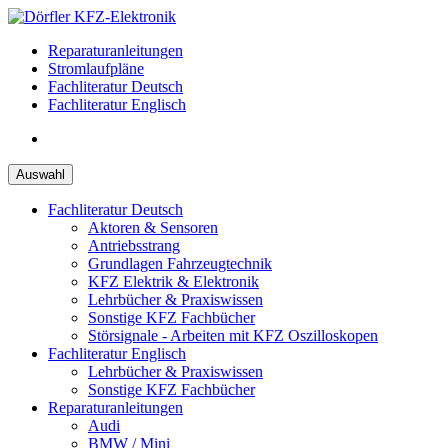
Zum
Inhalt
Reparaturanleitungen
springen
Stromlaufpläne
Fachliteratur Deutsch
Fachliteratur Englisch
Auswahl
Fachliteratur Deutsch
Aktoren & Sensoren
Antriebsstrang
Grundlagen Fahrzeugtechnik
KFZ Elektrik & Elektronik
Lehrbücher & Praxiswissen
Sonstige KFZ Fachbücher
Störsignale - Arbeiten mit KFZ Oszilloskopen
Fachliteratur Englisch
Lehrbücher & Praxiswissen
Sonstige KFZ Fachbücher
Reparaturanleitungen
Audi
BMW / Mini