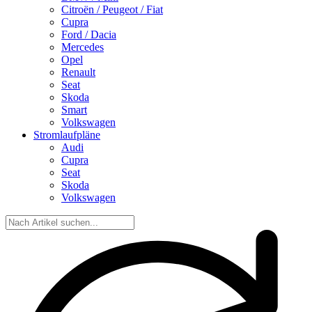
Citroën / Peugeot / Fiat
Cupra
Ford / Dacia
Mercedes
Opel
Renault
Seat
Skoda
Smart
Volkswagen
Stromlaufpläne
Audi
Cupra
Seat
Skoda
Volkswagen