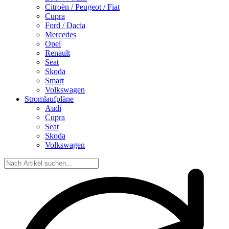
Citroën / Peugeot / Fiat
Cupra
Ford / Dacia
Mercedes
Opel
Renault
Seat
Skoda
Smart
Volkswagen
Stromlaufpläne
Audi
Cupra
Seat
Skoda
Volkswagen