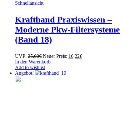
Schnellansicht
Krafthand Praxiswissen –
Moderne Pkw-Filtersysteme
(Band 18)
Ursprünglicher
Aktueller
UVP:
25,00
€
Neuer Preis:
16,22
€
Preis
Preis
In den Warenkorb
war:
ist:
Add to wishlist
25,00€
16,22€.
Angebot!