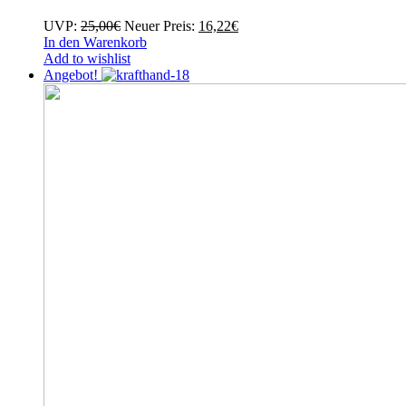
Ursprünglicher
Aktueller
UVP:
25,00
€
Neuer Preis:
16,22
€
Preis
Preis
In den Warenkorb
war:
ist:
Add to wishlist
25,00€
16,22€.
Angebot!