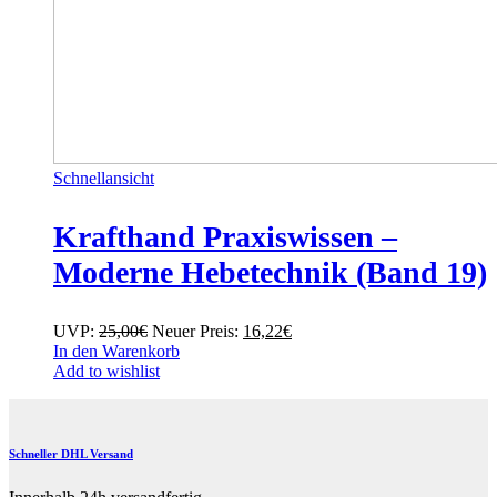
Schnellansicht
Krafthand Praxiswissen –
Moderne Hebetechnik (Band 19)
Ursprünglicher
Aktueller
UVP:
25,00
€
Neuer Preis:
16,22
€
Preis
Preis
In den Warenkorb
war:
ist:
Add to wishlist
25,00€
16,22€.
Schneller DHL Versand