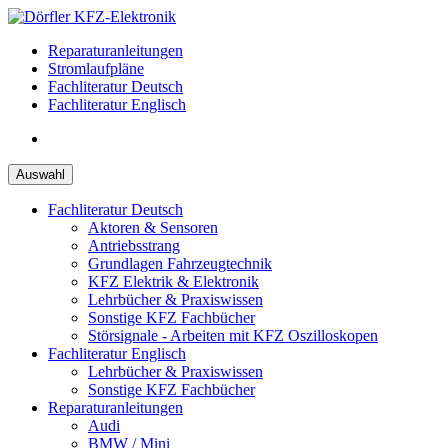
Zum
Inhalt
Reparaturanleitungen
springen
Stromlaufpläne
Fachliteratur Deutsch
Fachliteratur Englisch
Auswahl
Fachliteratur Deutsch
Aktoren & Sensoren
Antriebsstrang
Grundlagen Fahrzeugtechnik
KFZ Elektrik & Elektronik
Lehrbücher & Praxiswissen
Sonstige KFZ Fachbücher
Störsignale - Arbeiten mit KFZ Oszilloskopen
Fachliteratur Englisch
Lehrbücher & Praxiswissen
Sonstige KFZ Fachbücher
Reparaturanleitungen
Audi
BMW / Mini