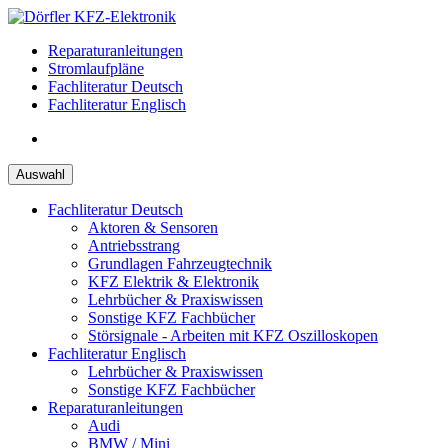
Zum
Inhalt
Reparaturanleitungen
springen
Stromlaufpläne
Fachliteratur Deutsch
Fachliteratur Englisch
Auswahl
Fachliteratur Deutsch
Aktoren & Sensoren
Antriebsstrang
Grundlagen Fahrzeugtechnik
KFZ Elektrik & Elektronik
Lehrbücher & Praxiswissen
Sonstige KFZ Fachbücher
Störsignale - Arbeiten mit KFZ Oszilloskopen
Fachliteratur Englisch
Lehrbücher & Praxiswissen
Sonstige KFZ Fachbücher
Reparaturanleitungen
Audi
BMW / Mini