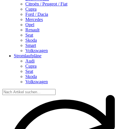
Citroën / Peugeot / Fiat
Cupra
Ford / Dacia
Mercedes
Opel
Renault
Seat
Skoda
Smart
Volkswagen
Stromlaufpläne
Audi
Cupra
Seat
Skoda
Volkswagen