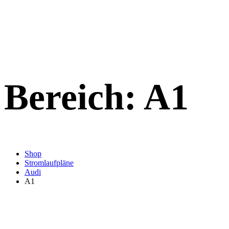
Bereich:
A1
Shop
Stromlaufpläne
Audi
A1