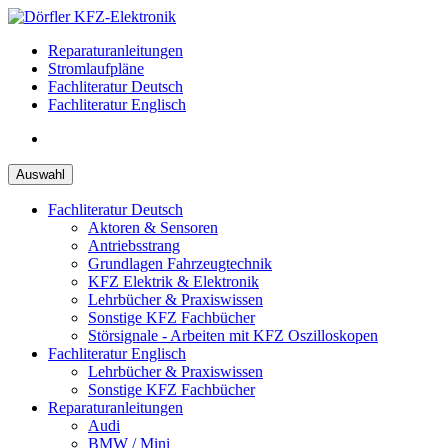
Zum
Inhalt
Reparaturanleitungen
springen
Stromlaufpläne
Fachliteratur Deutsch
Fachliteratur Englisch
Auswahl
Fachliteratur Deutsch
Aktoren & Sensoren
Antriebsstrang
Grundlagen Fahrzeugtechnik
KFZ Elektrik & Elektronik
Lehrbücher & Praxiswissen
Sonstige KFZ Fachbücher
Störsignale - Arbeiten mit KFZ Oszilloskopen
Fachliteratur Englisch
Lehrbücher & Praxiswissen
Sonstige KFZ Fachbücher
Reparaturanleitungen
Audi
BMW / Mini