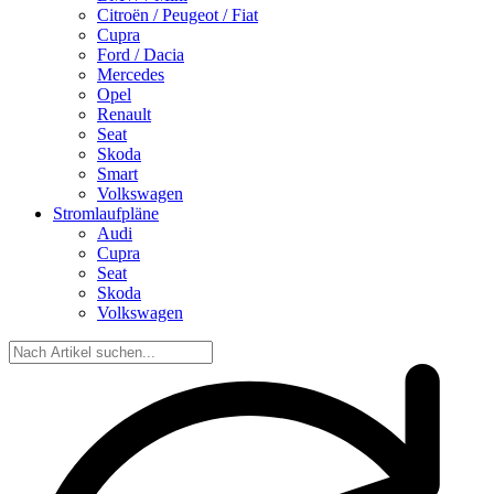
Citroën / Peugeot / Fiat
Cupra
Ford / Dacia
Mercedes
Opel
Renault
Seat
Skoda
Smart
Volkswagen
Stromlaufpläne
Audi
Cupra
Seat
Skoda
Volkswagen