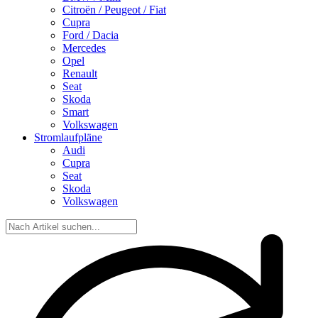
Citroën / Peugeot / Fiat
Cupra
Ford / Dacia
Mercedes
Opel
Renault
Seat
Skoda
Smart
Volkswagen
Stromlaufpläne
Audi
Cupra
Seat
Skoda
Volkswagen