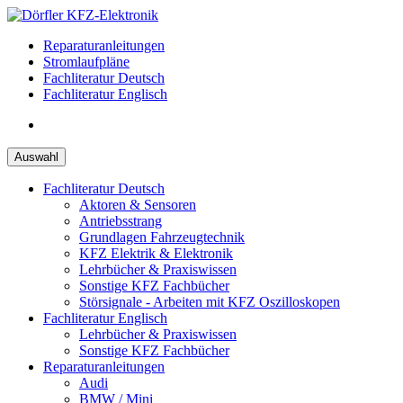
Zum
Inhalt
Reparaturanleitungen
springen
Stromlaufpläne
Fachliteratur Deutsch
Fachliteratur Englisch
Auswahl
Fachliteratur Deutsch
Aktoren & Sensoren
Antriebsstrang
Grundlagen Fahrzeugtechnik
KFZ Elektrik & Elektronik
Lehrbücher & Praxiswissen
Sonstige KFZ Fachbücher
Störsignale - Arbeiten mit KFZ Oszilloskopen
Fachliteratur Englisch
Lehrbücher & Praxiswissen
Sonstige KFZ Fachbücher
Reparaturanleitungen
Audi
BMW / Mini