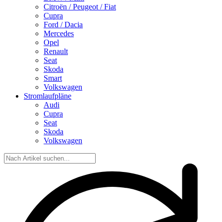
Citroën / Peugeot / Fiat
Cupra
Ford / Dacia
Mercedes
Opel
Renault
Seat
Skoda
Smart
Volkswagen
Stromlaufpläne
Audi
Cupra
Seat
Skoda
Volkswagen