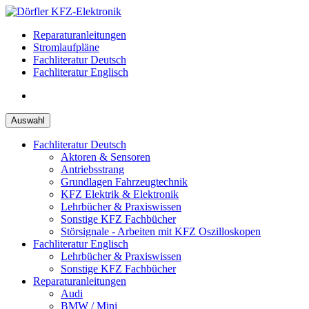
Zum
Inhalt
Reparaturanleitungen
springen
Stromlaufpläne
Fachliteratur Deutsch
Fachliteratur Englisch
Auswahl
Fachliteratur Deutsch
Aktoren & Sensoren
Antriebsstrang
Grundlagen Fahrzeugtechnik
KFZ Elektrik & Elektronik
Lehrbücher & Praxiswissen
Sonstige KFZ Fachbücher
Störsignale - Arbeiten mit KFZ Oszilloskopen
Fachliteratur Englisch
Lehrbücher & Praxiswissen
Sonstige KFZ Fachbücher
Reparaturanleitungen
Audi
BMW / Mini