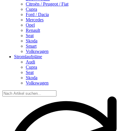
Citroën / Peugeot / Fiat
Cupra
Ford / Dacia
Mercedes
Opel
Renault
Seat
Skoda
Smart
Volkswagen
Stromlaufpläne
Audi
Cupra
Seat
Skoda
Volkswagen