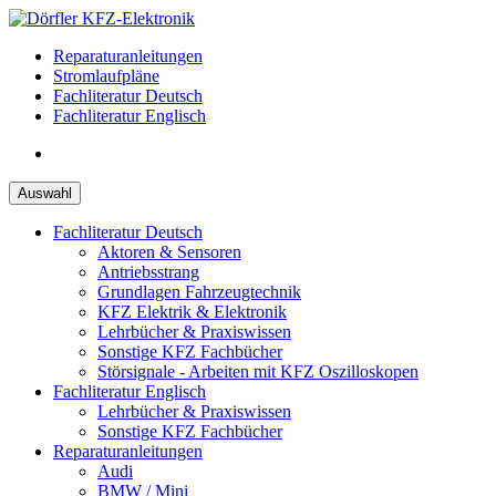
Zum
Inhalt
Reparaturanleitungen
springen
Stromlaufpläne
Fachliteratur Deutsch
Fachliteratur Englisch
Auswahl
Fachliteratur Deutsch
Aktoren & Sensoren
Antriebsstrang
Grundlagen Fahrzeugtechnik
KFZ Elektrik & Elektronik
Lehrbücher & Praxiswissen
Sonstige KFZ Fachbücher
Störsignale - Arbeiten mit KFZ Oszilloskopen
Fachliteratur Englisch
Lehrbücher & Praxiswissen
Sonstige KFZ Fachbücher
Reparaturanleitungen
Audi
BMW / Mini