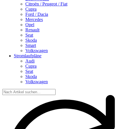
Citroën / Peugeot / Fiat
Cupra
Ford / Dacia
Mercedes
Opel
Renault
Seat
Skoda
Smart
Volkswagen
Stromlaufpläne
Audi
Cupra
Seat
Skoda
Volkswagen