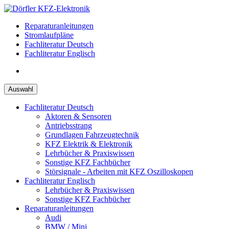
Zum
Inhalt
Reparaturanleitungen
springen
Stromlaufpläne
Fachliteratur Deutsch
Fachliteratur Englisch
Auswahl
Fachliteratur Deutsch
Aktoren & Sensoren
Antriebsstrang
Grundlagen Fahrzeugtechnik
KFZ Elektrik & Elektronik
Lehrbücher & Praxiswissen
Sonstige KFZ Fachbücher
Störsignale - Arbeiten mit KFZ Oszilloskopen
Fachliteratur Englisch
Lehrbücher & Praxiswissen
Sonstige KFZ Fachbücher
Reparaturanleitungen
Audi
BMW / Mini