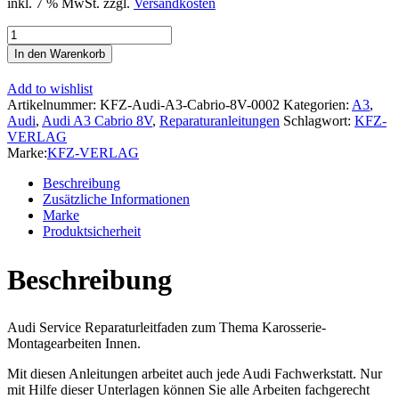
inkl. 7 % MwSt.
zzgl.
Versandkosten
Audi
A3
In den Warenkorb
Cabriolet
2014-
Add to wishlist
2020
Artikelnummer:
KFZ-Audi-A3-Cabrio-8V-0002
Kategorien:
A3
,
Karosserie
Audi
,
Audi A3 Cabrio 8V
,
Reparaturanleitungen
Schlagwort:
KFZ-
Montagearbeiten
VERLAG
Innen
Marke:
KFZ-VERLAG
Reparaturanleitung
Menge
Beschreibung
Zusätzliche Informationen
Marke
Produktsicherheit
Beschreibung
Audi Service Reparaturleitfaden zum Thema Karosserie-
Montagearbeiten Innen.
Mit diesen Anleitungen arbeitet auch jede Audi Fachwerkstatt. Nur
mit Hilfe dieser Unterlagen können Sie alle Arbeiten fachgerecht