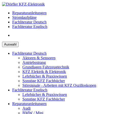
Zum
Inhalt
Reparaturanleitungen
springen
Stromlaufpläne
Fachliteratur Deutsch
Fachliteratur Englisch
Auswahl
Fachliteratur Deutsch
Aktoren & Sensoren
Antriebsstrang
Grundlagen Fahrzeugtechnik
KFZ Elektrik & Elektronik
Lehrbücher & Praxiswissen
Sonstige KFZ Fachbücher
Störsignale - Arbeiten mit KFZ Oszilloskopen
Fachliteratur Englisch
Lehrbücher & Praxiswissen
Sonstige KFZ Fachbücher
Reparaturanleitungen
Audi
BMW / Mini