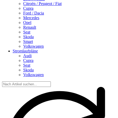
Citroën / Peugeot / Fiat
Cupra
Ford / Dacia
Mercedes
Opel
Renault
Seat
Skoda
Smart
Volkswagen
Stromlaufpläne
Audi
Cupra
Seat
Skoda
Volkswagen