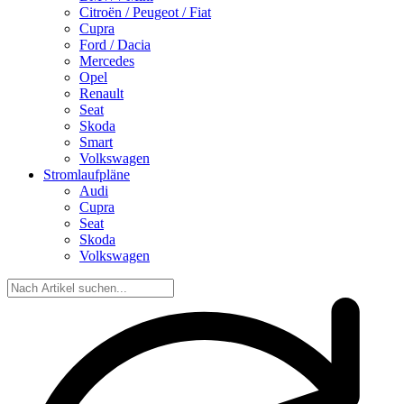
Citroën / Peugeot / Fiat
Cupra
Ford / Dacia
Mercedes
Opel
Renault
Seat
Skoda
Smart
Volkswagen
Stromlaufpläne
Audi
Cupra
Seat
Skoda
Volkswagen