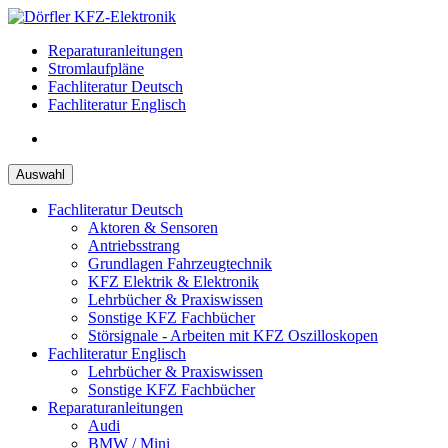
Zum
Inhalt
Reparaturanleitungen
springen
Stromlaufpläne
Fachliteratur Deutsch
Fachliteratur Englisch
Auswahl
Fachliteratur Deutsch
Aktoren & Sensoren
Antriebsstrang
Grundlagen Fahrzeugtechnik
KFZ Elektrik & Elektronik
Lehrbücher & Praxiswissen
Sonstige KFZ Fachbücher
Störsignale - Arbeiten mit KFZ Oszilloskopen
Fachliteratur Englisch
Lehrbücher & Praxiswissen
Sonstige KFZ Fachbücher
Reparaturanleitungen
Audi
BMW / Mini