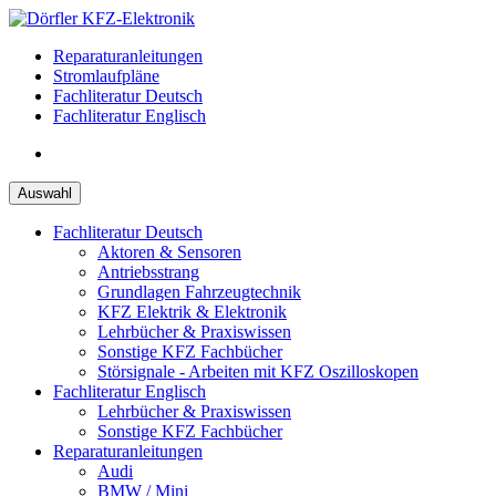
Zum
Inhalt
Reparaturanleitungen
springen
Stromlaufpläne
Fachliteratur Deutsch
Fachliteratur Englisch
Auswahl
Fachliteratur Deutsch
Aktoren & Sensoren
Antriebsstrang
Grundlagen Fahrzeugtechnik
KFZ Elektrik & Elektronik
Lehrbücher & Praxiswissen
Sonstige KFZ Fachbücher
Störsignale - Arbeiten mit KFZ Oszilloskopen
Fachliteratur Englisch
Lehrbücher & Praxiswissen
Sonstige KFZ Fachbücher
Reparaturanleitungen
Audi
BMW / Mini