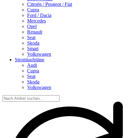
Citroën / Peugeot / Fiat
Cupra
Ford / Dacia
Mercedes
Opel
Renault
Seat
Skoda
Smart
Volkswagen
Stromlaufpläne
Audi
Cupra
Seat
Skoda
Volkswagen