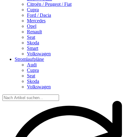
Citroën / Peugeot / Fiat
Cupra
Ford / Dacia
Mercedes
Opel
Renault
Seat
Skoda
Smart
Volkswagen
Stromlaufpläne
Audi
Cupra
Seat
Skoda
Volkswagen