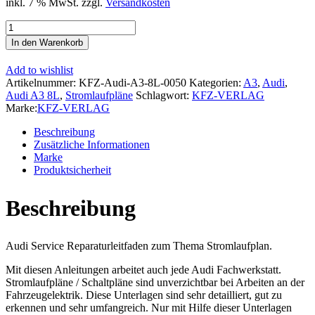
inkl. 7 % MwSt.
zzgl.
Versandkosten
Audi
A3
In den Warenkorb
Typ
8L
Add to wishlist
2003-
Artikelnummer:
KFZ-Audi-A3-8L-0050
Kategorien:
A3
,
Audi
,
2006
Audi A3 8L
,
Stromlaufpläne
Schlagwort:
KFZ-VERLAG
Schaltplan
Marke:
KFZ-VERLAG
Stromlaufplan
Verkabelung
Beschreibung
Elektrik
Zusätzliche Informationen
Pläne
Marke
Menge
Produktsicherheit
Beschreibung
Audi Service Reparaturleitfaden zum Thema Stromlaufplan.
Mit diesen Anleitungen arbeitet auch jede Audi Fachwerkstatt.
Stromlaufpläne / Schaltpläne sind unverzichtbar bei Arbeiten an der
Fahrzeugelektrik. Diese Unterlagen sind sehr detailliert, gut zu
erkennen und sehr umfangreich. Nur mit Hilfe dieser Unterlagen