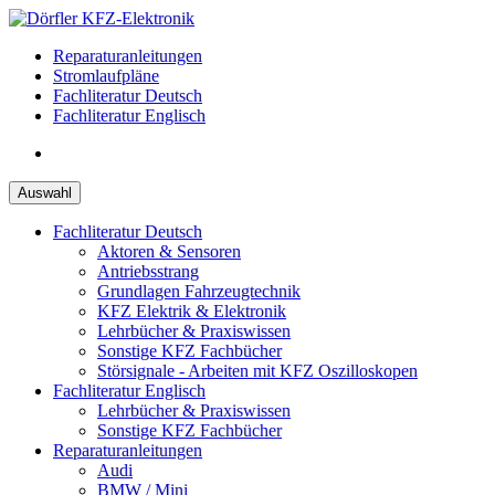
Zum
Inhalt
Reparaturanleitungen
springen
Stromlaufpläne
Fachliteratur Deutsch
Fachliteratur Englisch
Auswahl
Fachliteratur Deutsch
Aktoren & Sensoren
Antriebsstrang
Grundlagen Fahrzeugtechnik
KFZ Elektrik & Elektronik
Lehrbücher & Praxiswissen
Sonstige KFZ Fachbücher
Störsignale - Arbeiten mit KFZ Oszilloskopen
Fachliteratur Englisch
Lehrbücher & Praxiswissen
Sonstige KFZ Fachbücher
Reparaturanleitungen
Audi
BMW / Mini