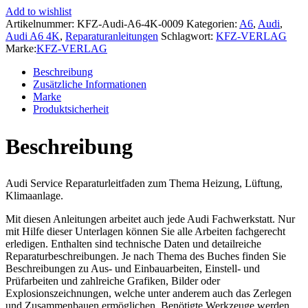
4K
Add to wishlist
ab
Artikelnummer:
KFZ-Audi-A6-4K-0009
Kategorien:
A6
,
Audi
,
2018
Audi A6 4K
,
Reparaturanleitungen
Schlagwort:
KFZ-VERLAG
Heizung
Marke:
KFZ-VERLAG
Belüftung
Klimaanlage
Beschreibung
Reparaturanleitung
Zusätzliche Informationen
Menge
Marke
Produktsicherheit
Beschreibung
Audi Service Reparaturleitfaden zum Thema Heizung, Lüftung,
Klimaanlage.
Mit diesen Anleitungen arbeitet auch jede Audi Fachwerkstatt. Nur
mit Hilfe dieser Unterlagen können Sie alle Arbeiten fachgerecht
erledigen. Enthalten sind technische Daten und detailreiche
Reparaturbeschreibungen. Je nach Thema des Buches finden Sie
Beschreibungen zu Aus- und Einbauarbeiten, Einstell- und
Prüfarbeiten und zahlreiche Grafiken, Bilder oder
Explosionszeichnungen, welche unter anderem auch das Zerlegen
und Zusammenbauen ermöglichen. Benötigte Werkzeuge werden