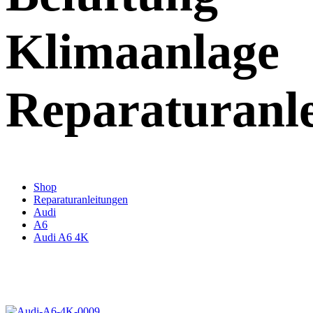
Klimaanlage
Reparaturanl
Shop
Reparaturanleitungen
Audi
A6
Audi A6 4K