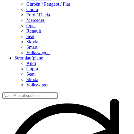
Citroën / Peugeot / Fiat
Cupra
Ford / Dacia
Mercedes
Opel
Renault
Seat
Skoda
Smart
Volkswagen
Stromlaufpläne
Audi
Cupra
Seat
Skoda
Volkswagen