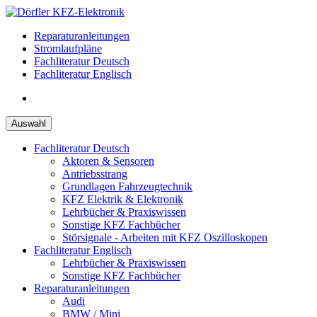
Zum
Inhalt
Reparaturanleitungen
springen
Stromlaufpläne
Fachliteratur Deutsch
Fachliteratur Englisch
Auswahl
Fachliteratur Deutsch
Aktoren & Sensoren
Antriebsstrang
Grundlagen Fahrzeugtechnik
KFZ Elektrik & Elektronik
Lehrbücher & Praxiswissen
Sonstige KFZ Fachbücher
Störsignale - Arbeiten mit KFZ Oszilloskopen
Fachliteratur Englisch
Lehrbücher & Praxiswissen
Sonstige KFZ Fachbücher
Reparaturanleitungen
Audi
BMW / Mini