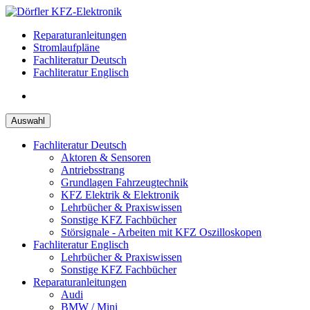
Zum
Inhalt
Reparaturanleitungen
springen
Stromlaufpläne
Fachliteratur Deutsch
Fachliteratur Englisch
Auswahl
Fachliteratur Deutsch
Aktoren & Sensoren
Antriebsstrang
Grundlagen Fahrzeugtechnik
KFZ Elektrik & Elektronik
Lehrbücher & Praxiswissen
Sonstige KFZ Fachbücher
Störsignale - Arbeiten mit KFZ Oszilloskopen
Fachliteratur Englisch
Lehrbücher & Praxiswissen
Sonstige KFZ Fachbücher
Reparaturanleitungen
Audi
BMW / Mini