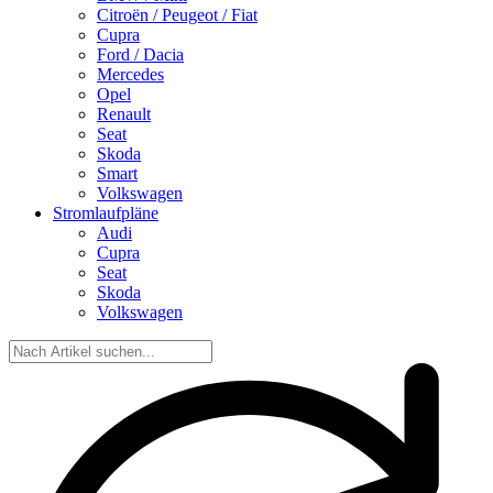
Citroën / Peugeot / Fiat
Cupra
Ford / Dacia
Mercedes
Opel
Renault
Seat
Skoda
Smart
Volkswagen
Stromlaufpläne
Audi
Cupra
Seat
Skoda
Volkswagen