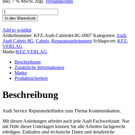
inkl. 7 % MwSt.
zzgl.
Versandkosten
Audi
Cabriolet
In den Warenkorb
1991-
2000
Add to wishlist
Radio
Artikelnummer:
KFZ-Audi-Cabriolet-8G-0007
Kategorien:
Audi
,
Navigation
Audi Cabrio 8G
,
Cabrio
,
Reparaturanleitungen
Schlagwort:
KFZ-
Kommunikation
VERLAG
Reparaturanleitung
Marke:
KFZ-VERLAG
Menge
Beschreibung
Zusätzliche Informationen
Marke
Produktsicherheit
Beschreibung
Audi Service Reparaturleitfaden zum Thema Kommunikation.
Mit diesen Anleitungen arbeitet auch jede Audi Fachwerkstatt. Nur
mit Hilfe dieser Unterlagen können Sie alle Arbeiten fachgerecht
erledigen. Enthalten sind technische Daten und detailreiche