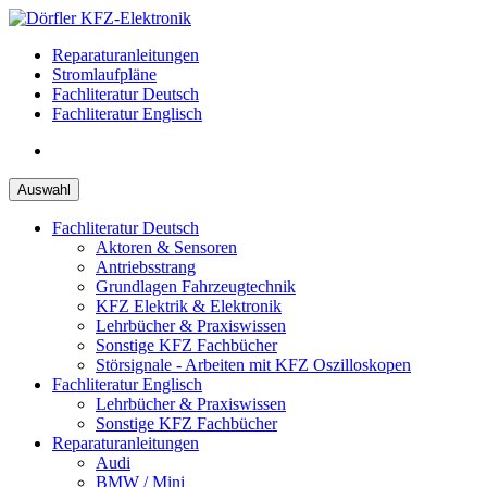
Zum
Inhalt
Reparaturanleitungen
springen
Stromlaufpläne
Fachliteratur Deutsch
Fachliteratur Englisch
Auswahl
Fachliteratur Deutsch
Aktoren & Sensoren
Antriebsstrang
Grundlagen Fahrzeugtechnik
KFZ Elektrik & Elektronik
Lehrbücher & Praxiswissen
Sonstige KFZ Fachbücher
Störsignale - Arbeiten mit KFZ Oszilloskopen
Fachliteratur Englisch
Lehrbücher & Praxiswissen
Sonstige KFZ Fachbücher
Reparaturanleitungen
Audi
BMW / Mini