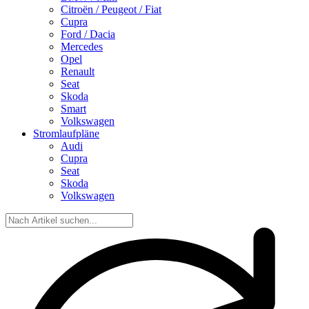
Citroën / Peugeot / Fiat
Cupra
Ford / Dacia
Mercedes
Opel
Renault
Seat
Skoda
Smart
Volkswagen
Stromlaufpläne
Audi
Cupra
Seat
Skoda
Volkswagen