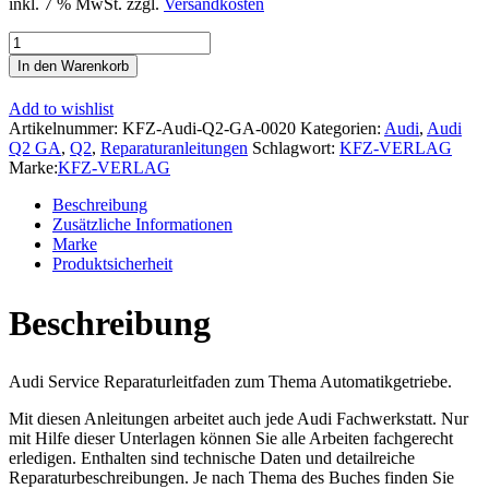
inkl. 7 % MwSt.
zzgl.
Versandkosten
Audi
Q2
In den Warenkorb
Typ
GA
Add to wishlist
ab
Artikelnummer:
KFZ-Audi-Q2-GA-0020
Kategorien:
Audi
,
Audi
2016
Q2 GA
,
Q2
,
Reparaturanleitungen
Schlagwort:
KFZ-VERLAG
7
Marke:
KFZ-VERLAG
Gang
Automatikgetriebe
Beschreibung
DSG
Zusätzliche Informationen
DKG
Marke
0GC
Produktsicherheit
Reparaturanleitung
Menge
Beschreibung
Audi Service Reparaturleitfaden zum Thema Automatikgetriebe.
Mit diesen Anleitungen arbeitet auch jede Audi Fachwerkstatt. Nur
mit Hilfe dieser Unterlagen können Sie alle Arbeiten fachgerecht
erledigen. Enthalten sind technische Daten und detailreiche
Reparaturbeschreibungen. Je nach Thema des Buches finden Sie