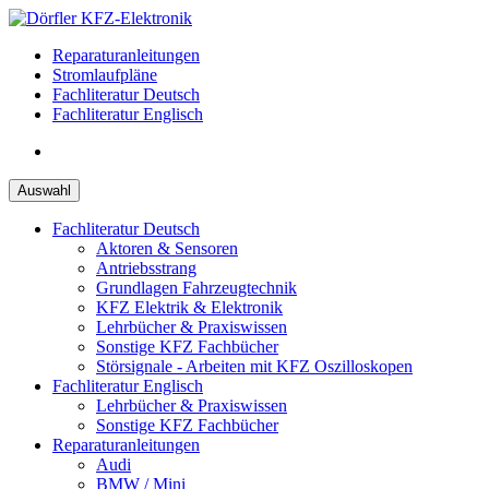
Zum
Inhalt
Reparaturanleitungen
springen
Stromlaufpläne
Fachliteratur Deutsch
Fachliteratur Englisch
Auswahl
Fachliteratur Deutsch
Aktoren & Sensoren
Antriebsstrang
Grundlagen Fahrzeugtechnik
KFZ Elektrik & Elektronik
Lehrbücher & Praxiswissen
Sonstige KFZ Fachbücher
Störsignale - Arbeiten mit KFZ Oszilloskopen
Fachliteratur Englisch
Lehrbücher & Praxiswissen
Sonstige KFZ Fachbücher
Reparaturanleitungen
Audi
BMW / Mini