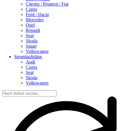
Citroën / Peugeot / Fiat
Cupra
Ford / Dacia
Mercedes
Opel
Renault
Seat
Skoda
Smart
Volkswagen
Stromlaufpläne
Audi
Cupra
Seat
Skoda
Volkswagen