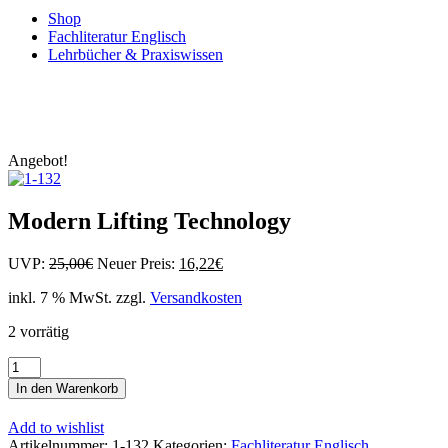
Shop
Fachliteratur Englisch
Lehrbücher & Praxiswissen
Angebot!
Modern Lifting Technology
Ursprünglicher
Aktueller
UVP:
25,00
€
Neuer Preis:
16,22
€
Preis
Preis
inkl. 7 % MwSt.
zzgl.
Versandkosten
war:
ist:
25,00€
16,22€.
2 vorrätig
Modern
Lifting
In den Warenkorb
Technology
Menge
Add to wishlist
Artikelnummer:
1-132
Kategorien:
Fachliteratur Englisch
,