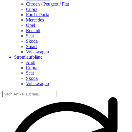
Citroën / Peugeot / Fiat
Cupra
Ford / Dacia
Mercedes
Opel
Renault
Seat
Skoda
Smart
Volkswagen
Stromlaufpläne
Audi
Cupra
Seat
Skoda
Volkswagen