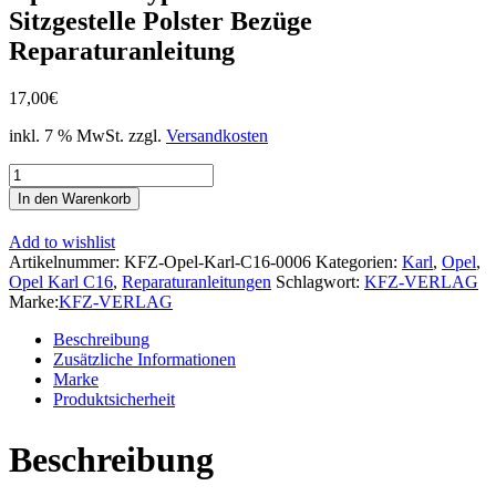
Sitzgestelle Polster Bezüge
Reparaturanleitung
17,00
€
inkl. 7 % MwSt.
zzgl.
Versandkosten
Opel
Karl
In den Warenkorb
Typ
C16
Add to wishlist
2015-
Artikelnummer:
KFZ-Opel-Karl-C16-0006
Kategorien:
Karl
,
Opel
,
2019
Opel Karl C16
,
Reparaturanleitungen
Schlagwort:
KFZ-VERLAG
Sitze
Marke:
KFZ-VERLAG
Sitzgestelle
Polster
Beschreibung
Bezüge
Zusätzliche Informationen
Reparaturanleitung
Marke
Menge
Produktsicherheit
Beschreibung