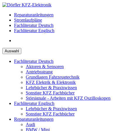
Zum
Inhalt
Reparaturanleitungen
springen
Stromlaufpläne
Fachliteratur Deutsch
Fachliteratur Englisch
Auswahl
Fachliteratur Deutsch
Aktoren & Sensoren
Antriebsstrang
Grundlagen Fahrzeugtechnik
KFZ Elektrik & Elektronik
Lehrbücher & Praxiswissen
Sonstige KFZ Fachbücher
Störsignale - Arbeiten mit KFZ Oszilloskopen
Fachliteratur Englisch
Lehrbücher & Praxiswissen
Sonstige KFZ Fachbücher
Reparaturanleitungen
Audi
BMW / Mini