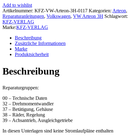
3H
Add to wishlist
2020-
Artikelnummer:
KFZ-VW-Arteon-3H-0117
Kategorien:
Arteon
,
2024
Reparaturanleitungen
,
Volkswagen
,
VW Arteon 3H
Schlagwort:
8
KFZ-VERLAG
Gang
Marke:
KFZ-VERLAG
Automatikgetriebe
09P
Beschreibung
Reparaturanleitung
Zusätzliche Informationen
Menge
Marke
Produktsicherheit
Beschreibung
Reparaturgruppen:
00 – Technische Daten
32 – Drehmomentwandler
37 – Betätigung, Gehäuse
38 – Räder, Regelung
39 – Achsantrieb, Ausgleichgetriebe
In diesen Unterlagen sind keine Stromlaufpläne enthalten