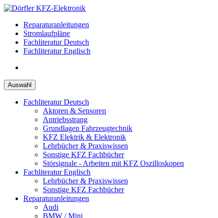
Zum
Inhalt
Reparaturanleitungen
springen
Stromlaufpläne
Fachliteratur Deutsch
Fachliteratur Englisch
Auswahl
Fachliteratur Deutsch
Aktoren & Sensoren
Antriebsstrang
Grundlagen Fahrzeugtechnik
KFZ Elektrik & Elektronik
Lehrbücher & Praxiswissen
Sonstige KFZ Fachbücher
Störsignale - Arbeiten mit KFZ Oszilloskopen
Fachliteratur Englisch
Lehrbücher & Praxiswissen
Sonstige KFZ Fachbücher
Reparaturanleitungen
Audi
BMW / Mini