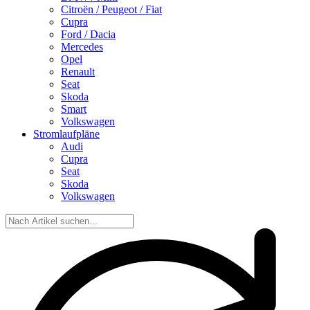
Citroën / Peugeot / Fiat
Cupra
Ford / Dacia
Mercedes
Opel
Renault
Seat
Skoda
Smart
Volkswagen
Stromlaufpläne
Audi
Cupra
Seat
Skoda
Volkswagen