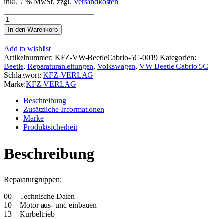
inkl. 7 % MwSt.
zzgl.
Versandkosten
VW
Beetle
In den Warenkorb
Cabrio
5C
Add to wishlist
2011-
Artikelnummer:
KFZ-VW-BeetleCabrio-5C-0019
Kategorien:
2016
Beetle
,
Reparaturanleitungen
,
Volkswagen
,
VW Beetle Cabrio 5C
4-
Schlagwort:
KFZ-VERLAG
Zyl.
Marke:
KFZ-VERLAG
Benzinmotor
2,0l
Beschreibung
200
Zusätzliche Informationen
PS
Marke
Reparaturanleitung
Produktsicherheit
Menge
Beschreibung
Reparaturgruppen:
00 – Technische Daten
10 – Motor aus- und einbauen
13 – Kurbeltrieb