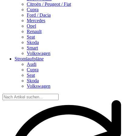
Citroën / Peugeot / Fiat
Cupra
Ford / Dacia
Mercedes
Opel
Renault
Seat
Skoda
Smart
Volkswagen
Stromlaufpläne
Audi
Cupra
Seat
Skoda
Volkswagen