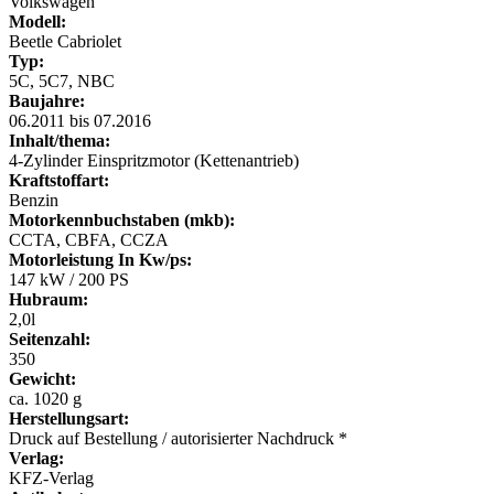
Volkswagen
Modell:
Beetle Cabriolet
Typ:
5C, 5C7, NBC
Baujahre:
06.2011 bis 07.2016
Inhalt/thema:
4-Zylinder Einspritzmotor (Kettenantrieb)
Kraftstoffart:
Benzin
Motorkennbuchstaben (mkb):
CCTA, CBFA, CCZA
Motorleistung In Kw/ps:
147 kW / 200 PS
Hubraum:
2,0l
Seitenzahl:
350
Gewicht:
ca. 1020 g
Herstellungsart:
Druck auf Bestellung / autorisierter Nachdruck *
Verlag:
KFZ-Verlag