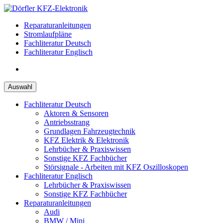
Zum
Inhalt
Reparaturanleitungen
springen
Stromlaufpläne
Fachliteratur Deutsch
Fachliteratur Englisch
Auswahl
Fachliteratur Deutsch
Aktoren & Sensoren
Antriebsstrang
Grundlagen Fahrzeugtechnik
KFZ Elektrik & Elektronik
Lehrbücher & Praxiswissen
Sonstige KFZ Fachbücher
Störsignale - Arbeiten mit KFZ Oszilloskopen
Fachliteratur Englisch
Lehrbücher & Praxiswissen
Sonstige KFZ Fachbücher
Reparaturanleitungen
Audi
BMW / Mini