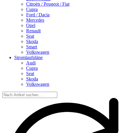
Citroën / Peugeot / Fiat
Cupra
Ford / Dacia
Mercedes
Opel
Renault
Seat
Skoda
Smart
Volkswagen
Stromlaufpläne
Audi
Cupra
Seat
Skoda
Volkswagen