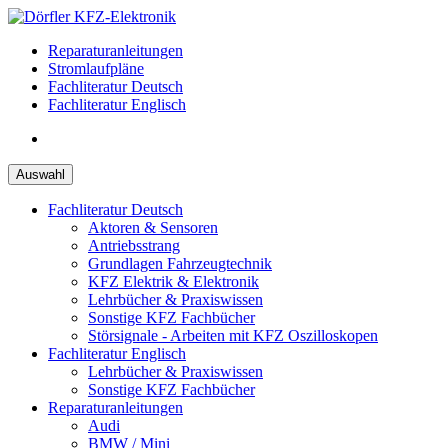
Zum
Inhalt
Reparaturanleitungen
springen
Stromlaufpläne
Fachliteratur Deutsch
Fachliteratur Englisch
Auswahl
Fachliteratur Deutsch
Aktoren & Sensoren
Antriebsstrang
Grundlagen Fahrzeugtechnik
KFZ Elektrik & Elektronik
Lehrbücher & Praxiswissen
Sonstige KFZ Fachbücher
Störsignale - Arbeiten mit KFZ Oszilloskopen
Fachliteratur Englisch
Lehrbücher & Praxiswissen
Sonstige KFZ Fachbücher
Reparaturanleitungen
Audi
BMW / Mini