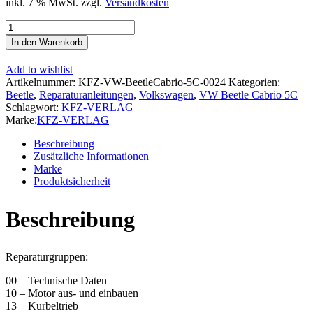
inkl. 7 % MwSt.
zzgl.
Versandkosten
VW
Beetle
In den Warenkorb
Cabrio
5C
Add to wishlist
2011-
Artikelnummer:
KFZ-VW-BeetleCabrio-5C-0024
Kategorien:
2016
Beetle
,
Reparaturanleitungen
,
Volkswagen
,
VW Beetle Cabrio 5C
5-
Schlagwort:
KFZ-VERLAG
Zyl.
Marke:
KFZ-VERLAG
Benzinmotor
2,5l
Beschreibung
170
Zusätzliche Informationen
PS
Marke
Reparaturanleitung
Produktsicherheit
Menge
Beschreibung
Reparaturgruppen:
00 – Technische Daten
10 – Motor aus- und einbauen
13 – Kurbeltrieb