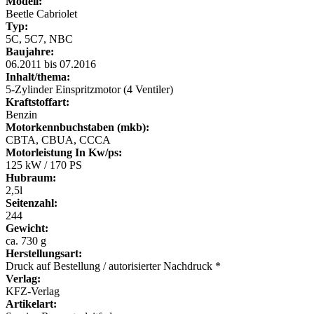
Modell:
Beetle Cabriolet
Typ:
5C, 5C7, NBC
Baujahre:
06.2011 bis 07.2016
Inhalt/thema:
5-Zylinder Einspritzmotor (4 Ventiler)
Kraftstoffart:
Benzin
Motorkennbuchstaben (mkb):
CBTA, CBUA, CCCA
Motorleistung In Kw/ps:
125 kW / 170 PS
Hubraum:
2,5l
Seitenzahl:
244
Gewicht:
ca. 730 g
Herstellungsart:
Druck auf Bestellung / autorisierter Nachdruck *
Verlag:
KFZ-Verlag
Artikelart: