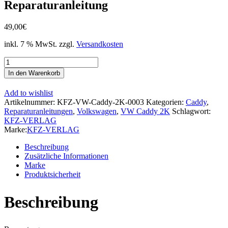
Reparaturanleitung
49,00
€
inkl. 7 % MwSt.
zzgl.
Versandkosten
VW
Caddy
In den Warenkorb
Typ
2K
Add to wishlist
2003-
Artikelnummer:
KFZ-VW-Caddy-2K-0003
Kategorien:
Caddy
,
2010
Reparaturanleitungen
,
Volkswagen
,
VW Caddy 2K
Schlagwort:
Elektrische
KFZ-VERLAG
Anlage
Marke:
KFZ-VERLAG
Elektrik
Systeme
Beschreibung
Reparaturanleitung
Zusätzliche Informationen
Menge
Marke
Produktsicherheit
Beschreibung