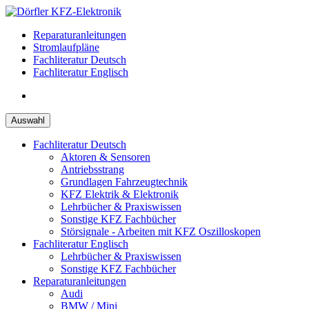
Zum
Inhalt
Reparaturanleitungen
springen
Stromlaufpläne
Fachliteratur Deutsch
Fachliteratur Englisch
Auswahl
Fachliteratur Deutsch
Aktoren & Sensoren
Antriebsstrang
Grundlagen Fahrzeugtechnik
KFZ Elektrik & Elektronik
Lehrbücher & Praxiswissen
Sonstige KFZ Fachbücher
Störsignale - Arbeiten mit KFZ Oszilloskopen
Fachliteratur Englisch
Lehrbücher & Praxiswissen
Sonstige KFZ Fachbücher
Reparaturanleitungen
Audi
BMW / Mini