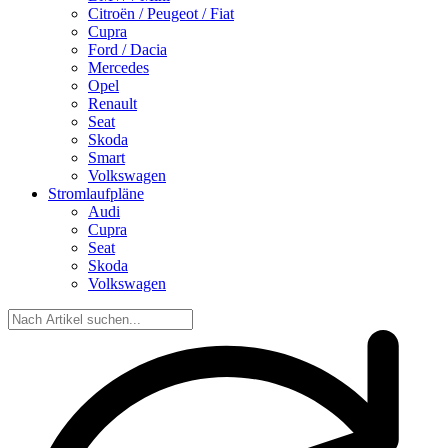
Citroën / Peugeot / Fiat
Cupra
Ford / Dacia
Mercedes
Opel
Renault
Seat
Skoda
Smart
Volkswagen
Stromlaufpläne
Audi
Cupra
Seat
Skoda
Volkswagen