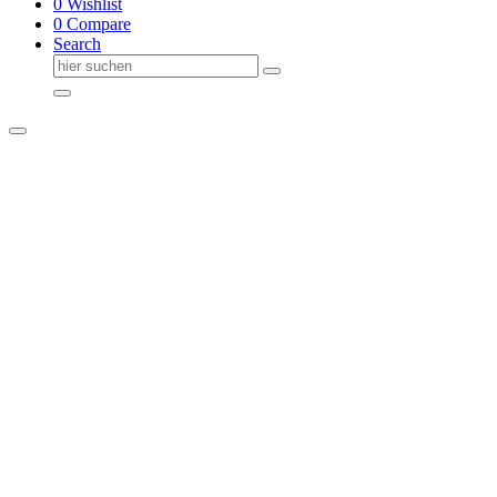
0
Wishlist
0
Compare
Search
Suche
nach: