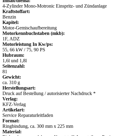
Inhalt/thema:
4-Zylinder Mono-Motronic Einspritz- und Zündanlage
Kraftstoffart:
Benzin
Kapitel:
Motor-Gemischaufbereitung
Motorkennbuchstaben (mkb):
1F, ADZ
Motorleistung In Kw/ps:
55, 66 kW / 75, 90 PS
Hubraum:
1,6l und 1,8l
Seitenzahl:
81
Gewicht:
ca. 310 g
Herstellungsart:
Druck auf Bestellung / autorisierter Nachdruck *
Verlag:
KFZ-Verlag
Artikelart:
Service Reparaturleitfaden
Format:
Ringbindung, ca. 300 mm x 225 mm
Material: