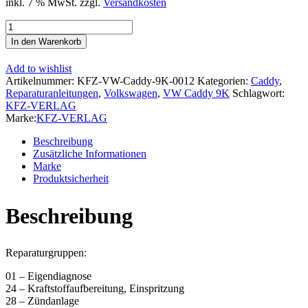
inkl. 7 % MwSt.
zzgl.
Versandkosten
VW
Caddy
In den Warenkorb
Typ
9K
Add to wishlist
1995-
Artikelnummer:
KFZ-VW-Caddy-9K-0012
Kategorien:
Caddy
,
2003
Reparaturanleitungen
,
Volkswagen
,
VW Caddy 9K
Schlagwort:
Mono-
KFZ-VERLAG
Motronic
Marke:
KFZ-VERLAG
Einspritz-
Zündanlage
Beschreibung
Reparaturanleitung
Zusätzliche Informationen
Menge
Marke
Produktsicherheit
Beschreibung
Reparaturgruppen:
01 – Eigendiagnose
24 – Kraftstoffaufbereitung, Einspritzung
28 – Zündanlage