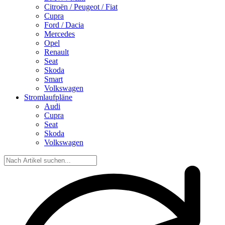
Citroën / Peugeot / Fiat
Cupra
Ford / Dacia
Mercedes
Opel
Renault
Seat
Skoda
Smart
Volkswagen
Stromlaufpläne
Audi
Cupra
Seat
Skoda
Volkswagen