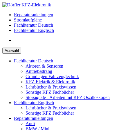
Zum
Inhalt
Reparaturanleitungen
springen
Stromlaufpläne
Fachliteratur Deutsch
Fachliteratur Englisch
Auswahl
Fachliteratur Deutsch
Aktoren & Sensoren
Antriebsstrang
Grundlagen Fahrzeugtechnik
KFZ Elektrik & Elektronik
Lehrbücher & Praxiswissen
Sonstige KFZ Fachbücher
Störsignale - Arbeiten mit KFZ Oszilloskopen
Fachliteratur Englisch
Lehrbücher & Praxiswissen
Sonstige KFZ Fachbücher
Reparaturanleitungen
Audi
BMW / Mini