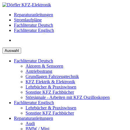
Zum
Inhalt
Reparaturanleitungen
springen
Stromlaufpläne
Fachliteratur Deutsch
Fachliteratur Englisch
Auswahl
Fachliteratur Deutsch
Aktoren & Sensoren
Antriebsstrang
Grundlagen Fahrzeugtechnik
KFZ Elektrik & Elektronik
Lehrbücher & Praxiswissen
Sonstige KFZ Fachbücher
Störsignale - Arbeiten mit KFZ Oszilloskopen
Fachliteratur Englisch
Lehrbücher & Praxiswissen
Sonstige KFZ Fachbücher
Reparaturanleitungen
Audi
BMW / Mini