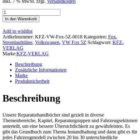
inkl. 7 % MwSt.
zzgl.
Versandkosten
VW
Fox
In den Warenkorb
Typ
5Z
Add to wishlist
2003-
Artikelnummer:
KFZ-VW-Fox-5Z-0018
Kategorien:
Fox
,
2007
Stromlaufpläne
,
Volkswagen
,
VW Fox 5Z
Schlagwort:
KFZ-
Schaltplan
VERLAG
Stromlaufplan
Marke:
KFZ-VERLAG
Verkabelung
Elektrik
Beschreibung
Pläne
Zusätzliche Informationen
Menge
Marke
Produktsicherheit
Beschreibung
Unsere Reparaturhandbücher sind gezielt in diverse
Themenbereiche, Kapitel, Reparaturgruppen und Fahrzeugsektionen
unterteilt, um eine bessere Übersichtlichkeit zu gewährleisten. Es
gibt das Grundbuch zum Thema Instandhaltung und dann gibt es für
jedes Fahrzeugmodell zwischen 20 bis 30 unterschiedliche