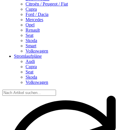
Citroën / Peugeot / Fiat
Cupra
Ford / Dacia
Mercedes
Opel
Renault
Seat
Skoda
Smart
Volkswagen
Stromlaufpläne
Audi
Cupra
Seat
Skoda
Volkswagen