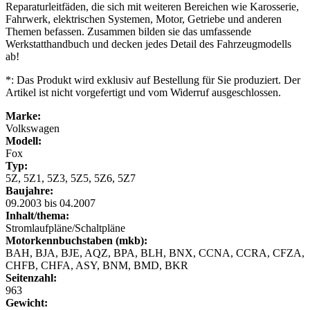
Reparaturleitfäden, die sich mit weiteren Bereichen wie Karosserie,
Fahrwerk, elektrischen Systemen, Motor, Getriebe und anderen
Themen befassen. Zusammen bilden sie das umfassende
Werkstatthandbuch und decken jedes Detail des Fahrzeugmodells
ab!
*: Das Produkt wird exklusiv auf Bestellung für Sie produziert. Der
Artikel ist nicht vorgefertigt und vom Widerruf ausgeschlossen.
Marke:
Volkswagen
Modell:
Fox
Typ:
5Z, 5Z1, 5Z3, 5Z5, 5Z6, 5Z7
Baujahre:
09.2003 bis 04.2007
Inhalt/thema:
Stromlaufpläne/Schaltpläne
Motorkennbuchstaben (mkb):
BAH, BJA, BJE, AQZ, BPA, BLH, BNX, CCNA, CCRA, CFZA,
CHFB, CHFA, ASY, BNM, BMD, BKR
Seitenzahl:
963
Gewicht: