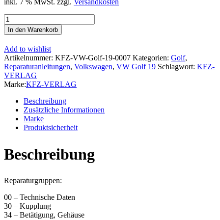
inkl. 7 % MwSt.
zzgl.
Versandkosten
VW
Golf
In den Warenkorb
2
Typ
Add to wishlist
19
Artikelnummer:
KFZ-VW-Golf-19-0007
Kategorien:
Golf
,
1983-
Reparaturanleitungen
,
Volkswagen
,
VW Golf 19
Schlagwort:
KFZ-
1992
VERLAG
4
Marke:
KFZ-VERLAG
Gang
Schaltgetriebe
Beschreibung
084
Zusätzliche Informationen
Kupplung
Marke
Reparaturanleitung
Produktsicherheit
Menge
Beschreibung
Reparaturgruppen:
00 – Technische Daten
30 – Kupplung
34 – Betätigung, Gehäuse