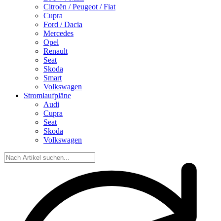
Citroën / Peugeot / Fiat
Cupra
Ford / Dacia
Mercedes
Opel
Renault
Seat
Skoda
Smart
Volkswagen
Stromlaufpläne
Audi
Cupra
Seat
Skoda
Volkswagen