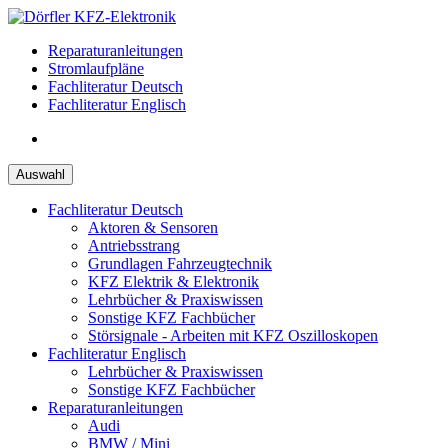
Zum
Inhalt
Reparaturanleitungen
springen
Stromlaufpläne
Fachliteratur Deutsch
Fachliteratur Englisch
Auswahl
Fachliteratur Deutsch
Aktoren & Sensoren
Antriebsstrang
Grundlagen Fahrzeugtechnik
KFZ Elektrik & Elektronik
Lehrbücher & Praxiswissen
Sonstige KFZ Fachbücher
Störsignale - Arbeiten mit KFZ Oszilloskopen
Fachliteratur Englisch
Lehrbücher & Praxiswissen
Sonstige KFZ Fachbücher
Reparaturanleitungen
Audi
BMW / Mini