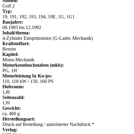
Modell:
Golf 2
Typ:
19, 191, 192, 193, 194, 19E, 1G, 1G1
Baujahre:
08.1983 bis 12.1992
Inhalt/thema:
4-Zylinder Einspritzmotor (G-Lader, Mechanik)
Kraftstoffart:
Benzin
Kapitel:
Motor-Mechanik
Motorkennbuchstaben (mkb):
PG, 1H
Motorleistung In Kw/ps:
110, 118 kW / 150, 160 PS
Hubraum:
1,8l
Seitenzahl:
139
Gewicht:
ca. 460 g
Herstellungsart:
Druck auf Bestellung / autorisierter Nachdruck *
Verlag: