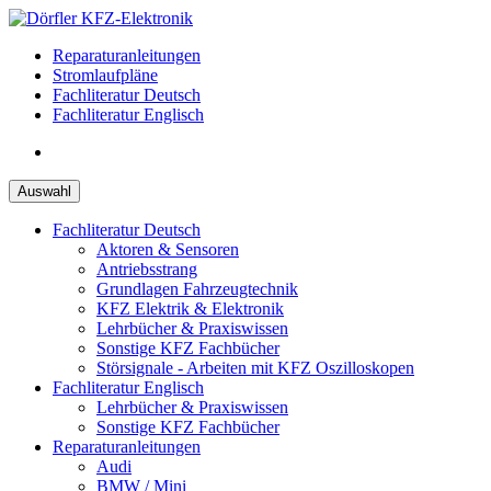
Zum
Inhalt
Reparaturanleitungen
springen
Stromlaufpläne
Fachliteratur Deutsch
Fachliteratur Englisch
Auswahl
Fachliteratur Deutsch
Aktoren & Sensoren
Antriebsstrang
Grundlagen Fahrzeugtechnik
KFZ Elektrik & Elektronik
Lehrbücher & Praxiswissen
Sonstige KFZ Fachbücher
Störsignale - Arbeiten mit KFZ Oszilloskopen
Fachliteratur Englisch
Lehrbücher & Praxiswissen
Sonstige KFZ Fachbücher
Reparaturanleitungen
Audi
BMW / Mini