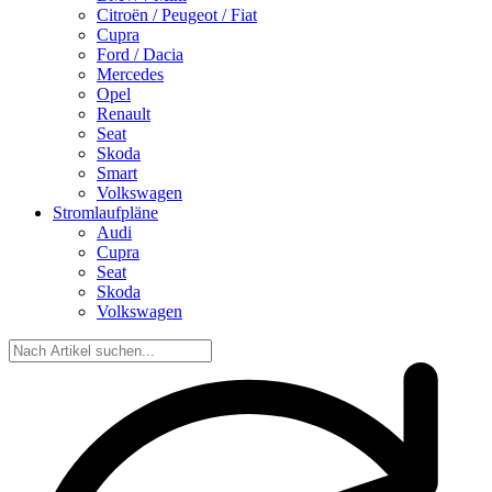
Citroën / Peugeot / Fiat
Cupra
Ford / Dacia
Mercedes
Opel
Renault
Seat
Skoda
Smart
Volkswagen
Stromlaufpläne
Audi
Cupra
Seat
Skoda
Volkswagen