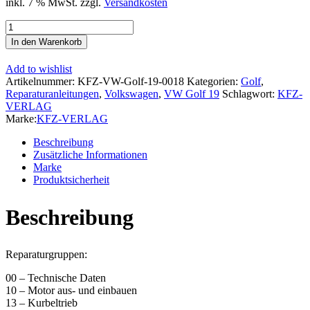
inkl. 7 % MwSt.
zzgl.
Versandkosten
VW
Golf
In den Warenkorb
2
Typ
Add to wishlist
19
Artikelnummer:
KFZ-VW-Golf-19-0018
Kategorien:
Golf
,
1983-
Reparaturanleitungen
,
Volkswagen
,
VW Golf 19
Schlagwort:
KFZ-
1992
VERLAG
Benzinmotor
Marke:
KFZ-VERLAG
Mechanik
150-
Beschreibung
160
Zusätzliche Informationen
PS
Marke
Reparaturanleitung
Produktsicherheit
Menge
Beschreibung
Reparaturgruppen:
00 – Technische Daten
10 – Motor aus- und einbauen
13 – Kurbeltrieb