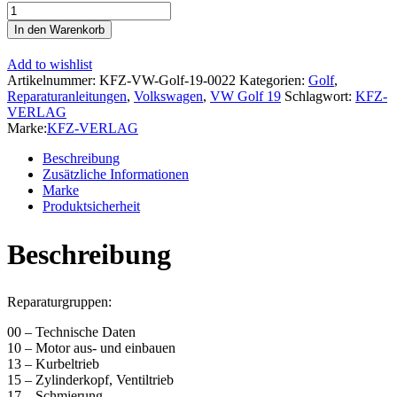
VW
Golf
In den Warenkorb
2
Typ
Add to wishlist
19
Artikelnummer:
KFZ-VW-Golf-19-0022
Kategorien:
Golf
,
1983-
Reparaturanleitungen
,
Volkswagen
,
VW Golf 19
Schlagwort:
KFZ-
1992
VERLAG
Dieselmotor
Marke:
KFZ-VERLAG
Mechanik
54-
Beschreibung
80
Zusätzliche Informationen
PS
Marke
Reparaturanleitung
Produktsicherheit
Menge
Beschreibung
Reparaturgruppen:
00 – Technische Daten
10 – Motor aus- und einbauen
13 – Kurbeltrieb
15 – Zylinderkopf, Ventiltrieb
17 – Schmierung