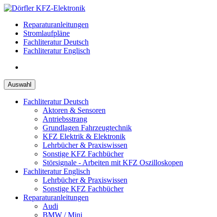
Zum
Inhalt
Reparaturanleitungen
springen
Stromlaufpläne
Fachliteratur Deutsch
Fachliteratur Englisch
Auswahl
Fachliteratur Deutsch
Aktoren & Sensoren
Antriebsstrang
Grundlagen Fahrzeugtechnik
KFZ Elektrik & Elektronik
Lehrbücher & Praxiswissen
Sonstige KFZ Fachbücher
Störsignale - Arbeiten mit KFZ Oszilloskopen
Fachliteratur Englisch
Lehrbücher & Praxiswissen
Sonstige KFZ Fachbücher
Reparaturanleitungen
Audi
BMW / Mini