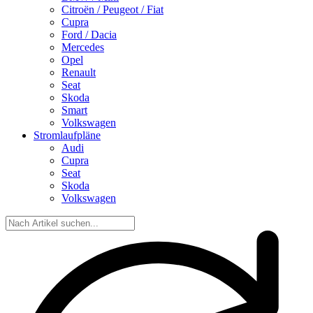
Citroën / Peugeot / Fiat
Cupra
Ford / Dacia
Mercedes
Opel
Renault
Seat
Skoda
Smart
Volkswagen
Stromlaufpläne
Audi
Cupra
Seat
Skoda
Volkswagen