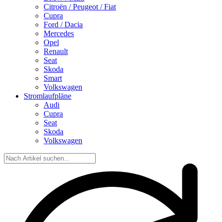
Citroën / Peugeot / Fiat
Cupra
Ford / Dacia
Mercedes
Opel
Renault
Seat
Skoda
Smart
Volkswagen
Stromlaufpläne
Audi
Cupra
Seat
Skoda
Volkswagen