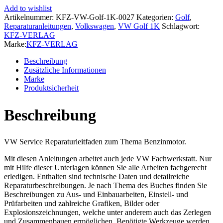
1K
Add to wishlist
(03-
Artikelnummer:
KFZ-VW-Golf-1K-0027
Kategorien:
Golf
,
08)
Reparaturanleitungen
,
Volkswagen
,
VW Golf 1K
Schlagwort:
4-
KFZ-VERLAG
Zyl.
Marke:
KFZ-VERLAG
1,8l
2,0l
Beschreibung
Benzinmotor
Zusätzliche Informationen
152-
Marke
211
Produktsicherheit
PS
Reparaturanleitung
Beschreibung
Menge
VW Service Reparaturleitfaden zum Thema Benzinmotor.
Mit diesen Anleitungen arbeitet auch jede VW Fachwerkstatt. Nur
mit Hilfe dieser Unterlagen können Sie alle Arbeiten fachgerecht
erledigen. Enthalten sind technische Daten und detailreiche
Reparaturbeschreibungen. Je nach Thema des Buches finden Sie
Beschreibungen zu Aus- und Einbauarbeiten, Einstell- und
Prüfarbeiten und zahlreiche Grafiken, Bilder oder
Explosionszeichnungen, welche unter anderem auch das Zerlegen
und Zusammenbauen ermöglichen. Benötigte Werkzeuge werden