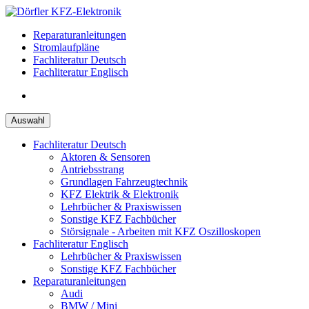
Zum
Inhalt
Reparaturanleitungen
springen
Stromlaufpläne
Fachliteratur Deutsch
Fachliteratur Englisch
Auswahl
Fachliteratur Deutsch
Aktoren & Sensoren
Antriebsstrang
Grundlagen Fahrzeugtechnik
KFZ Elektrik & Elektronik
Lehrbücher & Praxiswissen
Sonstige KFZ Fachbücher
Störsignale - Arbeiten mit KFZ Oszilloskopen
Fachliteratur Englisch
Lehrbücher & Praxiswissen
Sonstige KFZ Fachbücher
Reparaturanleitungen
Audi
BMW / Mini